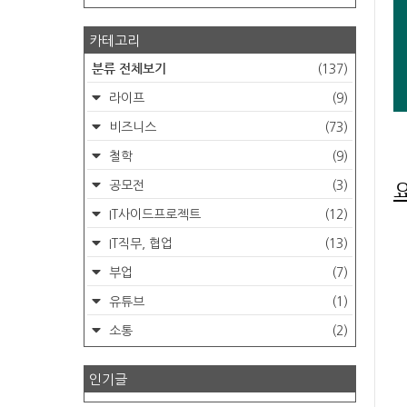
카테고리
분류 전체보기
(137)
라이프
(9)
비즈니스
(73)
철학
(9)
공모전
(3)
IT사이드프로젝트
(12)
IT직무, 협업
(13)
부업
(7)
유튜브
(1)
소통
(2)
인기글