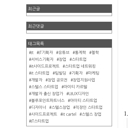
최근글
최근댓글
태그목록
It
IT기획자
유튜브
통계학
철학
서비스기획자
창업
스타트업
it사이드프로젝트
스타트업 네트워킹
it 스타트업
팀빌딩
기획자
마케팅
개발자
창업 공모전
창업지원사업
스텔스 스타트업
아이티 카르텔
개발자 출신 창업가
UIUX디자인
블루포인트파트너스
아이티 스타트업
디자이너
스텔스창업
직장인 스타트업
1
사이드프로젝트
it cartel
스텔스 창업
IT스타트업