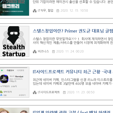
단위 기업이라면 에이전시 출신을 선호할 수 있습니다. 본
기획자 입니다. 인하우스을 훨씬 선호합니다. 에이전시만 
네이버 카카오 페이스북 구글 급으로 이직하시려면 더더욱이
IT직무, 협업
2020. 12. 15. 10:58
하며 실제 데이터를 확인하고 문제를 파악해 개선하고 효과분석
기엔 인하우스가 더 좋은 환경이라 생각해요 각각 장/단점이
스텔스창업이란? Primer 권도균 대표님 글
스텔스 창업이란 무엇일까요??? 1. 회사에 재직하면서 창
사이 혁신적인 제품/서비스를 만들어 시장에 최적화하여 진
통해서 스스로의 선택에 의해서 사이드프로젝트를 실행하는 것
용으로 더 적은 리스크로 운영 할 수 있다. + 재직중인 회
비즈니스
2020. 11. 24. 00:20
건비를 세이브 할 수 있다. 프라이머 권도균 대표님 왈!!
은 최고의 '창업사관학교'이지요. 회사에서 열심히 일하는 이
IT사이드프로젝트 커뮤니티 최근 근황 -국
최근에 네이버 카페, 인스타그램을 신경 쓰느라 티스토리를 
있는데 네이버 카페로 3달만에 400명 모음 네아버 카페가
은근히 힘들었단 말이죠^^ 현재 네이버 카페, 단톡방을 
씬 큼!!! 이 정도면 국내 최대 규모 사이드프로젝트 플랫
IT사이드프로젝트
2020. 11. 23. 00:50
프로젝트 10개 넘는 곳도 얼마 없다. 사람은 100명 조금 
비 안 쓰고 페북 공유만 하는데도 우리가 더 많음 단톡방 45
IT업계 인력에 관한 고찰 ( feat 벤처 허생