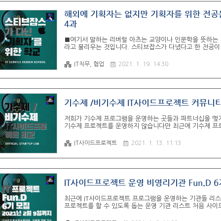
해외에 기획자는 없지만 기획자를 위한 전공은 있다
4과
■여기서 말하는 리버럴 아츠는 교양이나 인문학을 뜻하는 
라고 불리우는 것입니다. 스티브잡스가 다녔다고 한 전공이 이 전공입
www.reed.edu ■Liberal Arts란 "자유과"라는 표현
로운 인간"(노예가 아닌, 사회 그리고 정치상의 엘리트)을 
IT직무, 협업
2021. 1. 19. 14:30
창기 사회의 엘리트 계급이 필요로 하는 각종 능력과 교양
갖추고 이들 엘리트를 섬기는 것에 필요한 훈련 과정을 의미했
기수제 /비기수제 IT사이드프로젝트 커뮤니티
저희가 기수제 프로그램을 운영하는 곳들과 파트너십을 맺기
기수제 프로젝트를 운영하지 않습니다만 최근에 기수제 프
기수제 프로그램을 운영하는 곳들은 멘토링이나 프로젝트 
서 성공 확률이 훨씬 더 높더라고요. 저희와 최근에 파트너십
IT사이드프로젝트
2021. 1. 13. 11:13
가 많다고 하네요^^ Fun.D는 2021년 02월 09일까지
기회를 dnd.ac 비기수제로 운영한다는 것도 분명히 이점이 
IT사이드프로젝트 운영 비영리기관 Fun.D 6
최근에 IT사이드프로젝트 프로그램을 운영하는 기관들 리스트
프로젝트를 할 수 있도록 돕는 운영 기관 리스트 처음 사
프로그램을 추천드리고 있습니다. 하지만 사이드프로젝트를 
goodantak.tistory.com 저희의 파트너십을 맺은 I