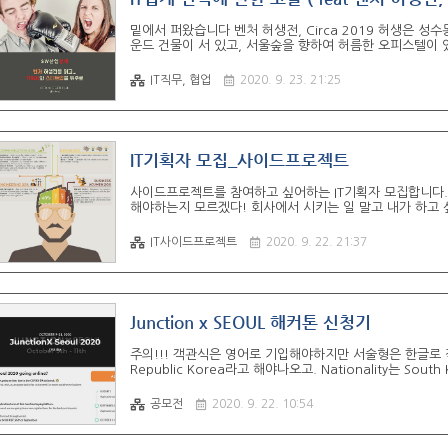
밑에서 퍼왔습니다 벤처 허생전, Circa 2019 허생은 성
운드 건물이 서 있고, 서울숲을 향하여 허름한 오피스텔이 
liveandventure.com 허생은 성수동에 살았다. 곧장
울숲을 향하여 허름한 오피스텔이 있었는데, 주변 공장의 
IT직무, 협업
2020. 9. 23. 21:25
기만 좋아하고, 그의 처가 남의 회사 외주 개발 일을 받아서
말해 주는 이가 있어서, 허생이 곧 손씨의 사무실을 찾아갔다
IT기획자 모집_사이드프로젝트
사이드프로젝트를 참여하고 싶어하는 IT기획자 모집합니다. 
해야하는지 모르겠다! 회사에서 시키는 일 말고 내가 하고 
된다 저희 커뮤니티는 개발자, 디자이너가 기획자 비율에 
프로젝트를 할 수 없다는 것은 불가능합니다!!! 저희 커뮤니티
IT사이드프로젝트
2020. 9. 22. 21:37
기획자분들께 부탁드리는 단 한 가지는 가볍게 쓴 모집글입니
은 아래 구글문서를 통해서 신청해주세요!!! 사이드프로젝트 
Junction x SEOUL 해커톤 신청기
주의!!! 객관식은 영어로 기입해야하지만 서술형은 한글로 작
Republic Korea라고 해야나오고. Nationality는 Sou
JUNCTIONX SEOUL 2020 해커톤을 침략하러 온 전
상금도 약탈하려고 합니다. 한 가지라도 놓이게 된다면 매우
공모전
2020. 9. 22. 10:54
좋아합니다. 저는 애매한 것을 싫어하지만 치우치지 않습니
합니다. 저는 암기하는 것에 약하지만 자료를 검색하는 것에