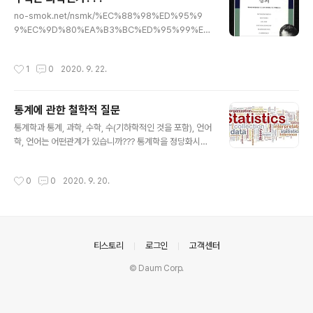
요??? X는 Y를 유도하나요??? X는 Y에 의해서 유도되나
글 내용
no-smok.net/nsmk/%EC%88%98%ED%95%9
요??? X를 Y로 유도하게끔 만드는 Z는 무엇인가요??? X
9%EC%9D%80%EA%B3%BC%ED%95%99%E
를 Y로 유도하게끔 만드는 이유는 무엇인가요??? X를 Y로
C%9D%B8%EA%B0%80 수학은과학인가 수학이란
유도하게끔 만드는 근거는 무엇인가요??? X를 Y로 유도하
무엇인가? 수학이 과학이 아니라고 말하기는 힘들지만, 1.
게끔 정당화하는 것은 무엇인가요??? X와 Y의 포함관계를
작성시간
1
0
2020. 9. 22.
실험에 의존하지 않고 2. 논리에 의한 완벽한 증명이 요구
따질 수 있나요??? X는 Y를 ..
되고 가능하다는 점에서 ... no-smok.net 1. 수학은 과학
이다. 2. 수학은 과학이 아니다. - 수학은 과학의 언어이다.
통계에 관한 철학적 질문
- 수학은 세계를 모델링하는데 쓰이는 수단이다. - 수학은
글 내용
지적유희, 지의 예술이다. www.uni-muenster.de/Phy
통계학과 통계, 과학, 수학, 수(기하학적인 것을 포함), 언어
sik.TP/~munsteg/arnold.html V.I. Arnold, On tea
학, 언어는 어떤관계가 있습니까??? 통계학을 정당화시키
ching mathematics On teaching mathematics by
는 것은 수학인가요?? 수인가요?? 통계학은 어떠한 대상을
V...
정당화시키나요??? 통계학이 정당화시키는 대상은 어떠한
작성시간
0
0
2020. 9. 20.
기준으로 정해지나요??? 통계학은 공리-연역적 논증(axi
omatic-deductive arguments)에 절대적으로 의존한
다고 할 수 있나요??? 통계학은 특정한 대상과 인과관계를
가질 수 있나요??? 통계학은 어떠한 집합이나 개념 또는 카
테고리에 포함되나요??? 엄밀한 경제학이 연역과학이라는
의안내
티스토리
로그인
고객센터
것의 의미 - 자유기업원 필자가 이 글에서 경제학이 연역과
학임을 구체적으로 논증하려는 것은 아니다. 만약 경제학
© Daum Corp.
이 (오스트리아학파의 주장대로) ‘선험적 공리에 입각한 연
역적 추론을 ..