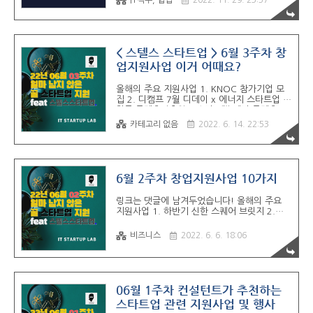
IT직무, 협업
2022. 11. 29. 23:57
의 모임 사이드프로젝트 모임 모임의 취지 : 해
당 모임은 창업자와 SW 메이커들의 친목 도모
를 목적으로 하는 행사입니다. 5년 가까이 모
임을 운영해 온 저는 모임의 본질이 친목에 있
다고 생각합니다. 같이 일을 하는 사이에도 신
< 스텔스 스타트업 > 6월 3주차 창
뢰가 필요한 것처럼 사적으로 만난 사이에도
업지원사업 이거 어때요?
친분이 중요합니다. 친분이 먼저 있어야 밀도
높은 소통을 할 수 있고 그 때 인싸이트와 공
올해의 주요 지원사업 1. KNOC 참가기업 모
유, 협업을 할 수 있는 기회가 자연스럽게 생길
집 2. 디캠프 7월 디데이 x 에너지 스타트업 3.
것입니다!!! 팀빌딩, 투자 등 각자가 다양한 목
한국 콘텐츠진흥원 x 스파크랩 메가 콘텐츠 4.
적을 갖고 참여하시는 분들이 많으시겠지만 사
스페인 창업지원 프로그램 Rising up in
적인 마음을 잠깐 ..
카테고리 없음
2022. 6. 14. 22:53
Spain 5. 롯데벤터스 L-Camp 미래식 : 단 2
기 모집 (연장) 06월 15일 수요일까지 6. 위치
정보 우수비즈니스 모델 발굴 프로젝트 7. 전
국 대학생 앱 개발 챌린지 제 10회 해커톤 8.
서울창조경제혁신센터 스타트업 빌리지 15기
6월 2주차 창업지원사업 10가지
모집 9. 제 4회 815 모집 (분야 무관) 10. SV
액티베이션 - 프리 액셀러레팅 프로그램 모집
링크는 댓글에 남겨두었습니다! 올해의 주요
06월 17일 금요일까지 총 합 3.0 만 명 규모
지원사업 1. 하반기 신한 스퀘어 브릿지 2.
의 IT모임이 제휴하여 컨소시엄을 맺었습니다.
MG휴먼 브릿지 청년창업캠프 2박3일 3. 교보
파트너십 문의나 제휴, 인재 구인 상담은 항상
x 서울창업허브, Family Lifestyle 사업화 지원
비즈니스
2022. 6. 6. 18:06
환영합니다!!! @it_..
금 1,000만 원 06월 07일까지 4. 이노션 x 서
울창조경제셕신센터 모집분야 : 데이터, 콘텐
트, 모빌리티 06월 08일까지 5. 대교 교보생
명 AGE Tech Wave 6.롯데 벤처스 L-Camp
미래식 7. 넥스트 로컬 4기 06월 10일까지 8.
06월 1주차 컨설턴트가 추천하는
Born2Global Centre 조인트벤처형 해외진
스타트업 관련 지원사업 및 행사
출 06월 12일까지 9. KDB 스타트업 프로그램