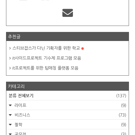
추천글
스티브잡스가 다닌 기획자를 위한 학교
it사이드프로젝트 기수제 프로그램 모음
it프로젝트를 위한 팀매칭 플랫폼 모음
카테고리
분류 전체보기
(137)
라이프
(9)
비즈니스
(73)
철학
(9)
공모전
(3)