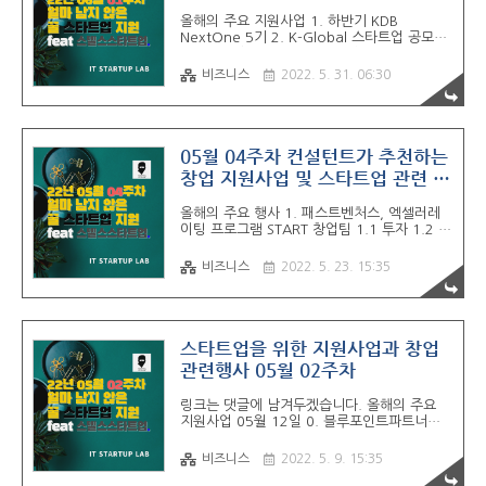
10. 산림분야 청년창업경진대회 06월 02주차
올해의 주요 지원사업 1. 하반기 KDB
스텔스 스타트업 창업지원사업 총 합 3.0 만
NextOne 5기 2. K-Global 스타트업 공모전
명 규모의 IT모임이 제휴하여 컨소시엄을 맺었
06월 02일까지 3. 대구창조경제혁신센터, C-
습니다. 파트너..
Lab 14기 4. 경북창조경제혁신센터 G-Star
비즈니스
2022. 5. 31. 06:30
Dreamers 19기 참여기업 5. 서울소셜벤처허
브, 엑셀러레이팅 참여를 위한 프라이빗 오피
스 입주기업 모집 06월 03일까지 6. 제 2회
사회문제 해결 스타트업 아이디어 공모전 7.
부산 창조경제혁신센터, 롯데슈퍼 x B스타트업
05월 04주차 컨설턴트가 추천하는
오픈이노베이션 첼린지 2022 06월 06일까지
창업 지원사업 및 스타트업 관련 행
8. 신한 스퀘어 브릿지 하반기 스타트업 모집 :
사
인천 엑셀러레이팅- 서울 인큐베이션 9. MG
올해의 주요 행사 1. 패스트벤처스, 엑셀러레
휴먼 브릿지 청년 창업캠프 10. 교보 x 서울창
이팅 프로그램 START 창업팀 1.1 투자 1.2 공
업허브,Family Lifestyle (연장) 06월 07일까
간 1.3 사람 1.4 서비스 - 패스트벤처스와 관
지 총 합 3.0 만 명 ..
계된 패스트캠퍼스 등 차별점 - 지원시 제약조
비즈니스
2022. 5. 23. 15:35
건이 가장 적음 - 데모데이가 없고 - 박지웅 대
표의 밀착 관리 2. 인천스타트업파크, 청년
TIPS 인큐베이션 프로그램 05월 25일까지 3.
서울투자청 CORE 100 기업 1차 모집 05월
26일까지 4. 사회적기업가 육성사업 5.
스타트업을 위한 지원사업과 창업
Weconomy Startup Ahallenge 6. 부천 문
관련행사 05월 02주차
화콘텐츠 스타트업 COCOBoT리그 7. AI 양
재 허브, AI Seed Camp 8. 경기스타트업 플
링크는 댓글에 남겨두겠습니다. 올해의 주요
랫폼 투자연계 지원 프로그램 05월 27일까지
지원사업 05월 12일 0. 블루포인트파트너스
09. 와디즈 공장 매칭부터 펀딩지원까지 '와~
네트워킹 파티 창업촌 ​ 1. 신한 스퀘어브릿지 :
아디어 콘테스트' 10. ..
유스 신한 커리어업 1기 스타트업 2. BiiG
비즈니스
2022. 5. 9. 15:35
WAVE IR 5th Round 3. 제 8회 스마트물류