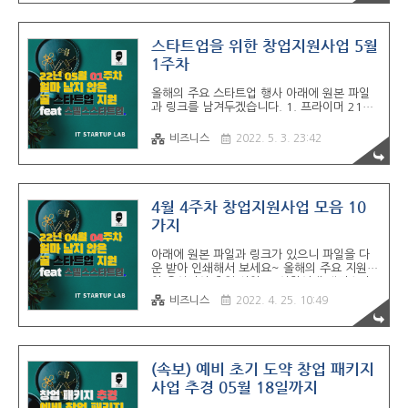
창업 공모전 4. 서울창업센터 (서울대) 관악 창
업공간 5. Start Up Young Foundeship 1
기 모집 05월 13일까지 6. 만도 모빌리티 테
크업 플러스 시즌 4 feat. 퓨처플레이 7. 고려
스타트업을 위한 창업지원사업 5월
대 제 12회 창업입주경진대회 05월 15일까지
1주차
8. 디캠프 2022년 5월 디데이 x 캠퍼스리스
9. 강북청년창업마루 강북창업지원센터 입주
올해의 주요 스타트업 행사 아래에 원본 파일
10. 도전 K-스타트업 2022, 혁신창업리그(일
과 링크를 남겨두겠습니다. 1. 프라이머 21기
반리그) 참가자 모집 05월 16일까지 22년 5
모집 2. 인천 MICE 창업지원 공모전 3. 2022
월 12일 블루포..
교원 딥체인지 스타트업 프라이즈 4기 4. 전라
비즈니스
2022. 5. 3. 23:42
북도 콘텐츠 코리아랩 예비창업자 지원사업 2
차 05월 04일까지 5. 스타트업 아우토반 코리
아 2022 6. 서울창업허브 키친인큐베이터 식
품제조 푸드메이커 5기 7. 인천스타트업파크
Smart-X Airport(인천국제공항항공사) 사업
4월 4주차 창업지원사업 모음 10
8. 콘텐츠 분야 재도전 스타트업 사업화 05월
가지
06일까지 9. 과학벨트 세종 BCC 유망스타트
업 10. 2022 로컬-소셜벤처 브랜드 엑셀러레
아래에 원본 파일과 링크가 있으니 파일을 다
이팅 11. 스파크랩 19기 모집 (연장) 05월 08
운 받아 인쇄해서 보세요~ 올해의 주요 지원사
일까지 총 합 3.0 만 명 규모의 IT모임이 제휴
업 운영자의 추천 사업 1. 이화여대 캠퍼스타
하여 컨소시엄을 맺었습니다. 파트너십..
운 스타일테크 창업경진대회 (기한 연장) 04
비즈니스
2022. 4. 25. 10:49
26까지 2. 신한 스퀘어 브릿지 대구 신한 인큐
베이션 1기 3. AI 양재 허브 1차 신규 입주기
업 모집 04 27까지 4. 스마트 해상 물류 창업
오디션 5. Open Bridge with CHOKANG 오
픈 이노베이션 6. 3rd PATHACK : 쉬운 해커
(속보) 예비 초기 도약 창업 패키지
톤 7. 경기콘텐츠진흥원, 남부권역센터 가상오
사업 추경 05월 18일까지
피스 04 28까지 8. KB유니콘 클럽 2기 참여
기업 모집 9. 교보생명 임팩트업 5기 ESG 예