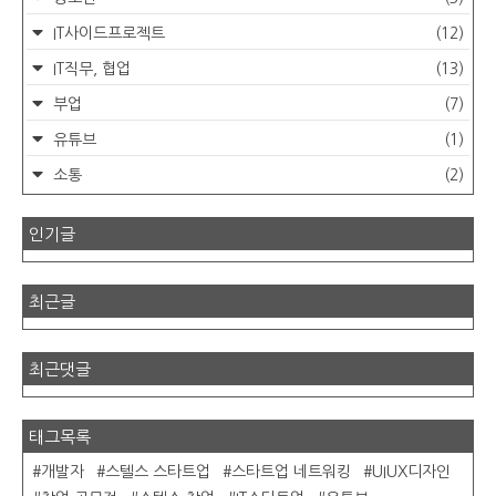
IT사이드프로젝트
(12)
IT직무, 협업
(13)
부업
(7)
유튜브
(1)
소통
(2)
인기글
최근글
최근댓글
태그목록
개발자
스텔스 스타트업
스타트업 네트워킹
UIUX디자인