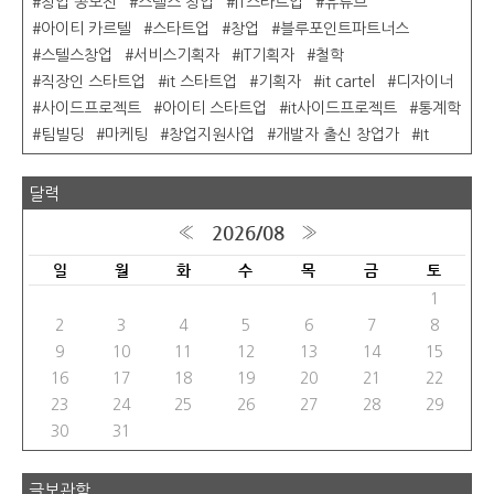
창업 공모전
스텔스 창업
IT스타트업
유튜브
아이티 카르텔
스타트업
창업
블루포인트파트너스
스텔스창업
서비스기획자
IT기획자
철학
직장인 스타트업
it 스타트업
기획자
it cartel
디자이너
사이드프로젝트
아이티 스타트업
it사이드프로젝트
통계학
팀빌딩
마케팅
창업지원사업
개발자 출신 창업가
It
달력
2026/08
«
»
일
월
화
수
목
금
토
1
2
3
4
5
6
7
8
9
10
11
12
13
14
15
16
17
18
19
20
21
22
23
24
25
26
27
28
29
30
31
글보관함