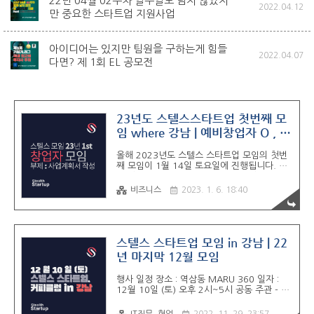
22년 04월 02주차 일주일도 남지 않았지
2022.04.12
만 중요한 스타트업 지원사업
아이디어는 있지만 팀원을 구하는게 힘들
2022.04.07
다면? 제 1회 EL 공모전
23년도 스텔스스타트업 첫번째 모
임 where 강남 | 예비창업자 O , 강
의 X
올해 2023년도 스텔스 스타트업 모임의 첫번
째 모임이 1월 14일 토요일에 진행됩니다. 행
사 일정 장소 : 역삼동 MARU 360 일자 : 23
년 01월 14일 (토) 오후 2시~5시 공동 주관 -
비즈니스
2023. 1. 6. 18:40
직장인 창업가 모임 스텔스스타트업, 엔지니어
모임 - 디자이너, 개발자, PM 등 SW메이커들
의 모임 사이드프로젝트 모임 행사 배경 올해
의 첫번째 모임 주제는 창업지원사업 합격을
위한 사업계획서 작성입니다. 정부지원사업은
스텔스 스타트업 모임 in 강남 | 22
연초에 몰려있고 늦을수록 합격률은 떨어집니
년 마지막 12월 모임
다. 이번 모임에서 창업지원사업 컨설턴트로서
10분 정도 제가 사업계획서 작성 Tip과 사례를
행사 일정 장소 : 역삼동 MARU 360 일자 :
공유하고자 합니다. 강의 형태는 아니지만 다
12월 10일 (토) 오후 2시~5시 공동 주관 - 직
른 컨설턴트들이 얘기해주지 않는 오프더레코
장인 창업가 모임 스텔스스타트업, 엔지니어
드를 많이 풀어보려고 합니다. 이후 자유 네트
모임 - 디자이너, 개발자, PM 등 SW메이커들
워킹을 하면서 예비창업자들..