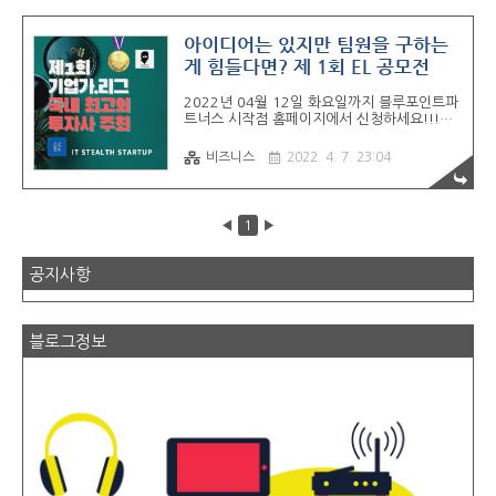
업경진대회 6. 디캠프 디데이 어벤저스 스타트
업 7. 서울여자간호대학교 SWCN 헬스 케어
창업경진대회 8. 정주영 창업경진대회 11 모
아이디어는 있지만 팀원을 구하는
집 9. 신한 스퀘어 브릿지 유스 커리어온 2기
게 힘들다면? 제 1회 EL 공모전
10. 인천관광 스타트업 공모 11. 구글 x 스파
크랩 부산 그린테크 액셀러레이터 12. 인천스
2022년 04월 12일 화요일까지 블루포인트파
타트업 파크 부스트 스타트업 프로그램 13. 제
트너스 시작점 홈페이지에서 신청하세요!!!
주콘텐츠코리아랩 디딤돌 지원사업 모집 15.
E.L(Entrepreneurs League)는 블루포인트
제 2회 스타트업 815 모집 0415까지 16. 네
파트너스 산하 시작점에서 만든 기존의 원래
이버 D2S..
비즈니스
2022. 4. 7. 23:04
역할이 아닌 새로운 역할을 경험 할 수 있는 기
존에 없던 시그니처 아이디어톤 ※해커톤이란?
특정한 시간 내에 주제에 맞는 서비스를 개발
하는 공모전, 프로젝트 초반의 기획 부분을 특
◀
1
▶
화한 아이디어톤도 있다. 창업 아이템이나 기
술력에 대한 평가 대신 RPG ( Role Playing
Game)처럼 각자가 특정한 역할로 참여하여
공지사항
즉석에서 새로운 역할, 새로운 팀, 새로운 아이
디어를 만들어내는 기업가 대전 모집대상 1.
혁신적인 아이디어를 가진 사람 2. 새로운 사
람들을 만나고 인맥을 넓히고 싶어하는 사람
블로그정보
3. 스타트업에 대해..