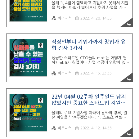
올해 3, 4월에 깜빡하고 지원하지 못해서 지원
비창업자 모집 10. 서울캠퍼스타운 입주기업
을 했지만 아쉽게 떨어져서 추경 사업을 기다
모집 11. 연세대학교 캠퍼스타운 창업경진대
리고 있으셨던 분들 많으셨을 것 같습니다. 드
회 x 입주기업 모집 12. 강원 스타트업..
디어 추경이 떴습니다 👋👋👋 K Startup의 상
비즈니스
2022. 4. 20. 14:55
세페이지에서 창업중심대학 사업을 보면 이게
무슨 추경이냐고 물어보실 수 있겠지만 아래와
같이 K Startup에서 검색하면 부제로 2022년
도 창업중심대학(예비창업패키지) 이런식으로
3개의 사업이 나옵니다. 2022년도 예비창업
직장인부터 기업가까지 창업가 유
패키지 추경 2022년도 초기창업패키지 추경
형 검사 3가지
2022년도 창업도약패키지 추경 이번에는 꼭
잘 준비해서 지원사업 합격하시면 좋겠습니다.
성공한 스타트업 CEO들의 mbti는 어떻게 될
한 가지 광고 한 가지 하고 뿅 하려고 합니다.
까? mbti가 창업이나 사업 성공에 영향이 있을
제가 이번에 홀릭스라고 하는 커뮤니티형 교육
까? 최근에 재미있는 기사를 발견했다. 성공한
앱 서비스를 운영하는 회사로부터 창업지원사
스타트업 CEO들의 mbti 결과에 대한 것이였
업 담당 커뮤니티 빌더가 되어달라..
비즈니스
2022. 4. 15. 23:35
다. 결론만 얘기하면 ENTJ 창업가들의 성공률
이 높다는 것 24 / 107명 mbti 유형은 16가
지로 평균 6.25%인데 비해서 성공한 창업가
들은 3배 이상로 약 22.5% 이다. 그렇다고 해
서 나머지 유형이 성공 할 수 없다는 뜻은 아니
22년 04월 02주차 일주일도 남지
다 ㅎㅎ 본인이 해당하는 유형이 아니라서 창
않았지만 중요한 스타트업 지원사
업이나 사업을 할 수 없다고 하는 것 보다는 이
업
러한 유형 검사를 통해서 본인의 단점을 인식
올해의 주요 지원사업 아래에 날짜와 링크, 원
하고 그것을 개선하는 방법을 마련하는 것 창
본 파일을 남겨두겠습니다. 1. 스포츠 액셀러
업가 입장에서는 나의 단점을 보완해 줄 수 있
레이팅 2. 이화여대 캠퍼스 타운, 스타일테크
는 팀원을 구하는 것이 중요하지 않을까 싶다.
창업경진대회 3. 블루포인트 1호 컴퍼니 빌딩
아래에 3가지 유..
비즈니스
2022. 4. 12. 14:53
어린이 아지트 CEO 모집 0413까지 4. H 온
드림 스타트업 그라운드 0414까지 5. 여성창