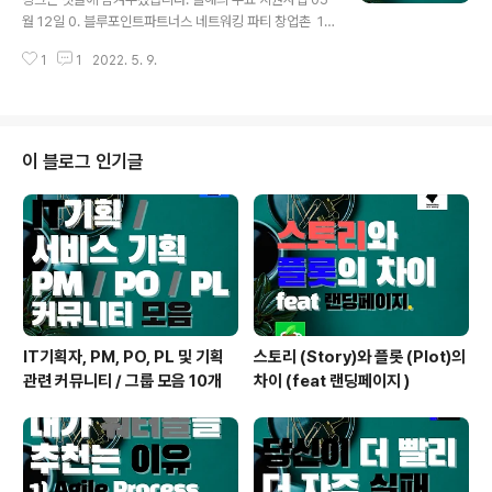
프로그램 START 창업팀 모집 9. 인천스파크 청년 TIPS
월 12일 0. 블루포인트파트너스 네트워킹 파티 창업촌 ​ 1.
인큐베이션 프로그램 스타트업 05월 25일까지 10. 사회
신한 스퀘어브릿지 : 유스 신한 커리어업 1기 스타트업 2.
적기업가 육성사업 예비창업팀 05월 2..
1
1
2022. 5. 9.
BiiG WAVE IR 5th Round 3. 제 8회 스마트물류 창업
공모전 4. 서울창업센터 (서울대) 관악 창업공간 5. Start
Up Young Foundeship 1기 모집 05월 13일까지 6. 만
도 모빌리티 테크업 플러스 시즌 4 feat. 퓨처플레이 7. 고
려대 제 12회 창업입주경진대회 05월 15일까지 8. 디캠
이 블로그 인기글
프 2022년 5월 디데이 x 캠퍼스리스 9. 강북청년창업마
루 강북창업지원센터 입주 10. 도전 K-스타트업 2022, 혁
신창업리그(일반리그) 참가자 모집 05월 16일까지 22년
5월 12일 블루포..
IT기획자, PM, PO, PL 및 기획
스토리 (Story)와 플롯 (Plot)의
관련 커뮤니티 / 그룹 모음 10개
차이 (feat 랜딩페이지 )