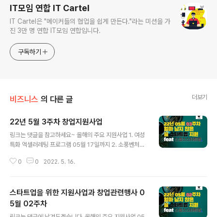
IT모임 연합 IT Cartel
IT Cartel은 "메이커들의 협업을 쉽게 만든다."라는 미션을 가
진 3만 명 연합 IT모임 연합입니다.
구독하기
더보기
비즈니스
의 다른 글
22년 5월 3주차 창업지원사업
글 내용
링크는 댓글을 참고하세요~ 올해의 주요 지원사업 1. 여성
특화 엑셀러레팅 프로그램 05월 17일까지 2. 소풍벤처스,
임팩트클라이밋 3. 창업중심대학 ( 추경 ) 3.1. 도약기 창업
0
0
2022. 5. 16.
기업 (창업도약패키지) 3.2. 초기 창업기업 (초기창업패키
지) 3.3 예비창업자 (예비창업패키지) 05월 18일까지 4.
서울디자인창업센터 3기 입주 5. 서강대학교 캠퍼스타운
스타트업을 위한 지원사업과 창업관련행사 0
창업 선발대회 6. K Global 액셀러레티어 육성 사업 K-Gl
obal 2050 Challenge 7. 북부 경기문화창조허브 가상
5월 02주차
글 내용
오피스 05월 20일 까지 8. 패스트벤처스, 액셀러레이팅
링크는 댓글에 남겨두겠습니다. 올해의 주요 지원사업 05