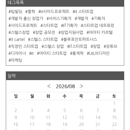
태그목록
팀빌딩
철학
it사이드프로젝트
it 스타트업
개발자 출신 창업가
서비스기획자
개발자
기획자
사이드프로젝트
스타트업
IT기획자
스타트업 네트워킹
스텔스창업
창업 공모전
창업지원사업
아이티 카르텔
it cartel
스텔스 스타트업
블루포인트파트너스
직장인 스타트업
스텔스 창업
IT스타트업
창업
유튜브
디자이너
It
아이티 스타트업
통계학
UIUX디자인
마케팅
달력
2026/08
«
»
일
월
화
수
목
금
토
1
2
3
4
5
6
7
8
9
10
11
12
13
14
15
16
17
18
19
20
21
22