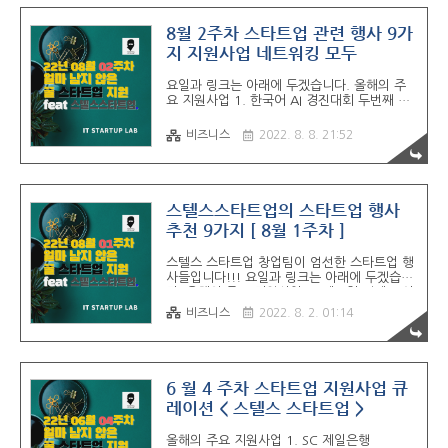
면 참가비 1.5만 원 중 5,000원 할인을 해드리
려고 합니다. 사전 예약 신청 👉
8월 2주차 스타트업 관련 행사 9가
https://forms.gle/mR9GVRdmpX7H2cGCA
지 지원사업 네트워킹 모두
9월 16일 금요일 홍대 네트워킹 파티 사전 예약
해당 모임은 직장인 창업가 모임 스텔스스타트업
요일과 링크는 아래에 두겠습니다. 올해의 주
과 엔지니어, 개발자, 디자이너, PM들의 모임 사
요 지원사업 1. 한국어 AI 경진대회 두번째 연
이드프로젝트에서 같이 연합하여 만든 it모임 연
장 ※ 연장되는 사업은 경쟁률이 낮다는거 아
합 it cartel 주관하는 정기 행사입..
시죠? 08월 9일 화요일까지 2. 초기창업패키
비즈니스
2022. 8. 8. 21:52
지 씨엔씨테크 IR Day 3. 디지털콘텐츠 성장지
원센터 입주 2차 4. 대전, 관광 스타기업 공모
전 5. 마곡 콜라보 서울창업허브 M+ 입주 08
월 10일 수요일까지 6. 창업촌 블루포인트파
트너스 x 창업사관학교 스타트업 네트워킹 행
스텔스스타트업의 스타트업 행사
사 08월 11일 당일 7. 신한 스퀘어브릿지 스
추천 9가지 [ 8월 1주차 ]
타트업 네트워킹 파티 ( 참여일은 25일) -
airtable로 신청 08월 11일 목요일까지 8. 서
스텔스 스타트업 창업팀이 엄선한 스타트업 행
울창업허브 성수 입주 08월 12일 금요일까지
사들입니다!!! 요일과 링크는 아래에 두겠습니
9. 세상에 임패트를 더하자 대학(원)생 창업캠
다. 올해의 주요 지원사업 1. 제 5회 핀테크 아
프 모집 위 사업은 제가 경험자로 추천합니다
이디어 공모전 08월 3일 수요일까지 2.
08월 1..
비즈니스
2022. 8. 2. 01:14
TryEvrything 코리아 챌린지 3. 컴업 스타즈
연장 08월 5일 금요일까지 4. 하나 금융 그룹
하나 파워 온 챌린지 사회적기업가 연장 5.
Podium Star : web 3.0 Edition 참가기업
모집 6. 과학벨트 엑셀러테이팅 프로그램 지원
6 월 4 주차 스타트업 지원사업 큐
사업 7. 펫 스타트업 액셀러레팅 프로그램
레이션 < 스텔스 스타트업 >
Peticom 08월 7일 일요일까지 8. 성남 오픈
이노베이션 SK(주) C&C 한솔PNS IT 서비스
올해의 주요 지원사업 1. SC 제일은행
9. 한국어 AI 경진대회 연장 08월 08일까지