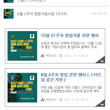
스텔스 스타트업 >
6월 2주차 창업지원사업 10가지
2022.06.06
10월 01주차 창업자를 위한 행사
요일과 링크는 아래에 두겠습니다. 10월 10일
에 좋은 지원사업이 참 많네요 올해의 주요 지
원사업 1. CJ 프레시웨이 x 프라이빗 네트워킹
데이 2. 롯데벤처스 x 코리아세븐, 세븐일레븐
비즈니스
2022. 10. 4. 00:32
유통 혁신을 위한 오픈 이노베이션 오픈 스테
이지 참여기업 모집 10월 05일 수요일까지 3.
LG 전자 x 프라이빗 네트워킹 데이 10월 06일
목요일까지 4. 현대 건설 x 서울 스타트업 오픈
이노베이션 5. 인천창조경제혁신센터 바이오
8월 4주차 창업 관련 행사 ( 스타트
의료기기 사업화 지원 10월 07일 금요일까지
업 공간 지원 )
6. 네이버 D2SF 투자팀 모집 7. LG Life's
Good 어워즈 8. 2nd 삼성 넥스트 SCCEI 스
이번 8월 20일에 저희 스텔스 스타트업의 8월
타트업 투자 스테이지 9. 우리 금융 그룹 디노
모임을 진행했었는데요! 이번에 공간에 제약이
랩 3.5기 10. 서울시 50 플러스 재단 사무실
있어서 많은 분들이 신청을 해주셨음에도 불구하
10월 10일 월요일까지 ※ ..
고 참여를 같이 못 한 점 많이 아쉽습니다. 9월
비즈니스
2022. 8. 23. 03:34
16일에는 홍대에서 진행 할 예정이며 20명까지
인원을 받아보려고 합니다. 저희도 처음로 사전
예약을 미리 받을까 싶은데요. 사전 예약을 하시