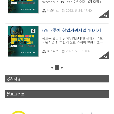
Women in Fin Tech 아카데미 3기 모집 (여
총 합 3.0 만 명 규모의 IT모임이 제휴하여 컨
성만 참여 가능) 06월 26일까지 2. 신한스퀘
소시엄을 맺었습니다. 파트..
어브릿지 대전 by 500 Global Ignition
비즈니스
2022. 6. 24. 17:40
Program 06월 27일까지 3. 경기 스타트업랩
(판교) 하반기 신규 입주기업 4. 신용보증기금
Startup Nest 12기 5. 전북 창조경제혁신센
터 소셜 임팩트 퓨처레이팅 프로그램 참여기업
모집 6. 제주관광공사 관광스타트업 바우처 지
6월 2주차 창업지원사업 10가지
원 프로그램 06월 28일까지 7. 경상북도 일자
리 포털, 고용 안정 선제 대응 패키지 사업 비
링크는 댓글에 남겨두었습니다! 올해의 주요
제조 분야 (제조업 제외 대부분 분야 ) 8. SK
지원사업 1. 하반기 신한 스퀘어 브릿지 2.
Telecom True Innovation Accelerator 2
MG휴먼 브릿지 청년창업캠프 2박3일 3. 교보
기 보너스🎁 테크 엑세러레이팅의 1인자 블루
x 서울창업허브, Family Lifestyle 사업화 지원
비즈니스
2022. 6. 6. 18:06
포인트파트너..
금 1,000만 원 06월 07일까지 4. 이노션 x 서
울창조경제셕신센터 모집분야 : 데이터, 콘텐
트, 모빌리티 06월 08일까지 5. 대교 교보생
명 AGE Tech Wave 6.롯데 벤처스 L-Camp
◀
1
▶
미래식 7. 넥스트 로컬 4기 06월 10일까지 8.
Born2Global Centre 조인트벤처형 해외진
출 06월 12일까지 9. KDB 스타트업 프로그램
공지사항
10. 산림분야 청년창업경진대회 06월 02주차
스텔스 스타트업 창업지원사업 총 합 3.0 만
명 규모의 IT모임이 제휴하여 컨소시엄을 맺었
습니다. 파트너..
블로그정보