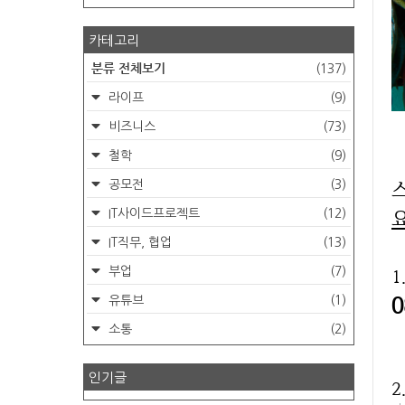
카테고리
분류 전체보기
(137)
라이프
(9)
비즈니스
(73)
철학
(9)
공모전
(3)
IT사이드프로젝트
(12)
IT직무, 협업
(13)
부업
(7)
1
유튜브
(1)
소통
(2)
인기글
2