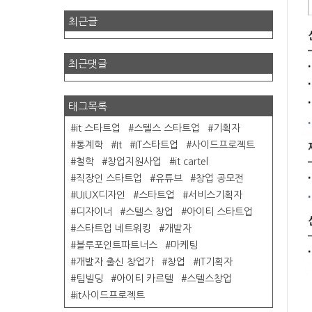
최근글
최근댓글
태그목록
it 스타트업
스텔스 스타트업
기획자
통계학
It
IT스타트업
사이드프로젝트
철학
창업지원사업
it cartel
직장인 스타트업
유튜브
창업 공모전
UIUX디자인
스타트업
서비스기획자
디자이너
스텔스 창업
아이티 스타트업
스타트업 네트워킹
개발자
블루포인트파트너스
마케팅
개발자 출신 창업가
창업
IT기획자
팀빌딩
아이티 카르텔
스텔스창업
it사이드프로젝트