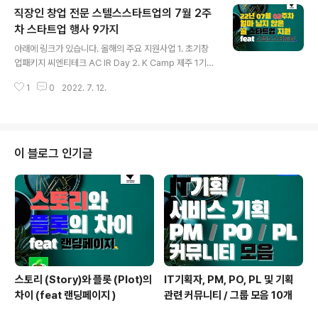
직장인 창업 전문 스텔스스타트업의 7월 2주
목요일까지 5. DB 손해보험 교통x 환경 챌린지 4기 6. 공
공데이터 / 빅데이터 활용 디지털혁신 공모전 7. ICT 스마
차 스타트업 행사 9가지
글 내용
트 헬스케어 기반 스포츠 산업 활성화 07월 22일 금요일
아래에 링크가 있습니다. 올해의 주요 지원사업 1. 초기창
까지 8. AI 스타트업 발굴 프로젝트 Korea Startup 100
업패키지 씨엔티테크 AC IR Day 2. K Camp 제주 1기
9. 성남시 청소년 수련관 썸썸스페이스 청년창업팀 모집 0
액셀러레이팅 프로그램 07월 13일 수요일까지 4. 기술보
7월 24일 일요일까지 총 합 3.0 만 ..
1
0
2022. 7. 12.
증기금 제 11회 기보벤처캠프 https://me2.do/Fee3oia
9 5. K Camp 대전 3기 엑셀러레이팅 프로그램 6. 인천
콘텐츠코리아랩 스타트업 부스터 프로젝트 07월 14일 목
요일까지 7. 서울 바이오 허브, 서울 이노베이션 퀵파이어
챌린지 8. 본엔젤스 초심캠스 4기 9. 과학벨트 엑셀러레이
이 블로그 인기글
팅 프로그램 07월 15일 금요일까지 이번주 07월 15일 금
요일 밤🌙창업자들을 위한 네트워킹 파티가 있습니다!!! 네
트워킹 파티라고 거장하게 이름 붙였지만 캐쥬얼 미팅 정
도 됩니다. 저번 22년 6월 10일 30명이 넘는 ..
스토리 (Story)와 플롯 (Plot)의
IT기획자, PM, PO, PL 및 기획
차이 (feat 랜딩페이지 )
관련 커뮤니티 / 그룹 모음 10개