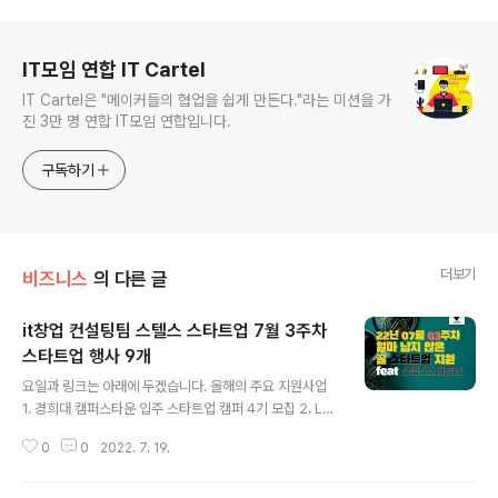
로그 정보
IT모임 연합 IT Cartel
IT Cartel은 "메이커들의 협업을 쉽게 만든다."라는 미션을 가
진 3만 명 연합 IT모임 연합입니다.
구독하기
더보기
비즈니스
의 다른 글
it창업 컨설팅팀 스텔스 스타트업 7월 3주차
스타트업 행사 9개
글 내용
요일과 링크는 아래에 두겠습니다. 올해의 주요 지원사업
1. 경희대 캠퍼스타운 입주 스타트업 캠퍼 4기 모집 2. LG
오픈 이노베이션 플랫폼 슈퍼스타트 분야 AI, 모빌리티 -
0
0
2022. 7. 19.
AI One Team - 카카오모빌리티 3. 여행 콘텐츠 아이디
어 공모전 07월 20일 수요일까지 4. 충남창조경제혁신센
터 '고마곰'아 창업 챌린지 참여자 (추가)모집 07월 21일