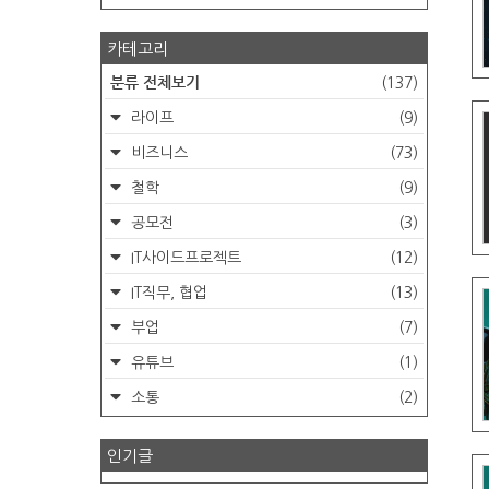
카테고리
분류 전체보기
(137)
라이프
(9)
비즈니스
(73)
철학
(9)
공모전
(3)
IT사이드프로젝트
(12)
IT직무, 협업
(13)
부업
(7)
유튜브
(1)
소통
(2)
인기글