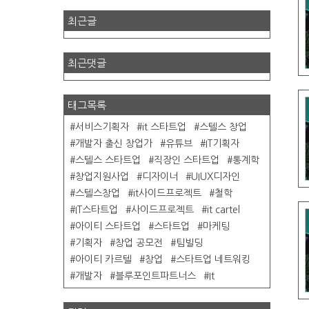
최근글
최근댓글
태그목록
서비스기획자
it 스타트업
스텔스 창업
개발자 출신 창업가
유튜브
IT기획자
스텔스 스타트업
직장인 스타트업
통계학
창업지원사업
디자이너
UIUX디자인
스텔스창업
it사이드프로젝트
철학
IT스타트업
사이드프로젝트
it cartel
아이티 스타트업
스타트업
마케팅
기획자
창업 공모전
팀빌딩
아이티 카르텔
창업
스타트업 네트워킹
개발자
블루포인트파트너스
It