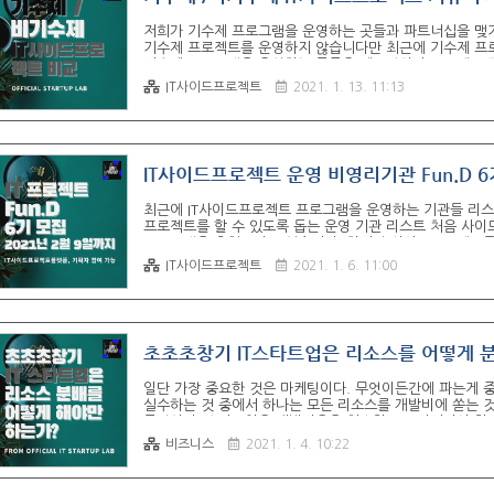
저희가 기수제 프로그램을 운영하는 곳들과 파트너십을 맺기
기수제 프로젝트를 운영하지 않습니다만 최근에 기수제 프
기수제 프로그램을 운영하는 곳들은 멘토링이나 프로젝트 
서 성공 확률이 훨씬 더 높더라고요. 저희와 최근에 파트너십
IT사이드프로젝트
2021. 1. 13. 11:13
가 많다고 하네요^^ Fun.D는 2021년 02월 09일까지
기회를 dnd.ac 비기수제로 운영한다는 것도 분명히 이점이 
IT사이드프로젝트 운영 비영리기관 Fun.D 6
최근에 IT사이드프로젝트 프로그램을 운영하는 기관들 리스트
프로젝트를 할 수 있도록 돕는 운영 기관 리스트 처음 사
프로그램을 추천드리고 있습니다. 하지만 사이드프로젝트를 
goodantak.tistory.com 저희의 파트너십을 맺은 I
IT사이드프로젝트
2021. 1. 6. 11:00
월 4일 월요일부터 Fun.D가 6기 모집을 시작했습니다!!! 
장인 기획자가 참여 할 수 있는 프로그램을 운영하고 있습니다.
초초초창기 IT스타트업은 리소스를 어떻게 분
일단 가장 중요한 것은 마케팅이다. 무엇이든간에 파는게 
실수하는 것 중에서 하나는 모든 리소스를 개발비에 쏟는 것
품말이다. 스타트업은 개발비용을 최소한으로 가져가야 한다
니다. 최대한 저렴하게 빨리 만들어야 한다. 내가 볼 때는 개
비즈니스
2021. 1. 4. 10:22
지만 인건비는 챙겨 줄 수 없다. 대표자도 팀원도 직원도 인
을 수 있다면 개발자가 아니라 디자이너를 뽑아야만 한다....