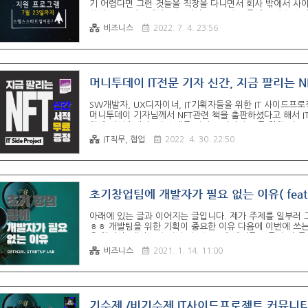
기 어렵다면 그런 것들을 직장을 다니면서 회사 밖에서 사이드 
사이드프로젝트에서 또는 사이드프로젝트 중에 스텔스 스타
타트업 위에서 얘기한 사이드프로젝트에서 수익화 목적을 갖
비즈니스
2022. 7. 4. 23:56
실행하고 있는 직장인 창업의 상태를 스텔스 모드 (스타트
아닌 것은 아닙니다. 그런 것들을 예비창업자라고도 부르기
목..
머니투데이 IT전문 기자 신간, 지금 팔리는 N
SW개발자, UX디자이너, IT기획자들을 위한 IT 사이드프로젝
머니투데이 기자님께서 NFT관련 책을 출판하셨다고 해서 
하게 되었습니다. 책 소개를 잠깐 드리자면 요즘 한참 떠오르
고는 하지만 제 주위에 있는 NFT 강사님들조차도 이 책 
IT직무, 협업
2022. 4. 30. 22:50
로 신뢰도와 인지도가 받쳐주시는 작가님입니다. NFT라고
요. 이 책을 읽으시면 아, 이 부분에 대한 궁금증만은 내가
초기창업팀에 개발자가 필요 없는 이유( fea
아래에 있는 글과 이어지는 글입니다. 제가 주제를 일부러 
ㅎㅎ 개발팀을 위한 기획이 중요한 이유 다음에 이번에 쓰
유 입니다. 꽤나 모순적인 것 같죠? 제 얘기를 조금만 더 
획 교육 프로그램) 1. 이상적인 프로세스이 작동하기 위한 
비즈니스
2021. 1. 14. 11:00
에 대한 개발팀의 인식 한 가지 착각하지 않았으면 좋겠는데...
원사업, 인큐베이터, 엑셀러레이터 등의 창업교육이나 스타트
기수제 /비기수제 IT사이드프로젝트 커뮤니티