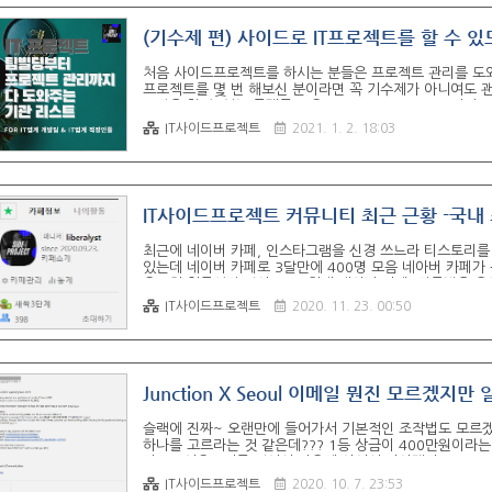
(기수제 편) 사이드로 IT프로젝트를 할 수 
처음 사이드프로젝트를 하시는 분들은 프로젝트 관리를 도
프로젝트를 몇 번 해보신 분이라면 꼭 기수제가 아니여도 
구인을 할 수 있는 플랫폼 모음 1. IT Side Project (
4. 사이드프로젝트 동기부여(T스토리) 5. 스타디(네이버 카페) 
IT사이드프로젝트
2021. 1. 2. 18:03
goodantak.tistory.com 생각보다 IT기획자가 참
저희와 파트너십을 맺고 있는 국내 최대규모의 IT커뮤니티
IT사이드프로젝트 커뮤니티 최근 근황 -국
최근에 네이버 카페, 인스타그램을 신경 쓰느라 티스토리를 
있는데 네이버 카페로 3달만에 400명 모음 네아버 카페가
은근히 힘들었단 말이죠^^ 현재 네이버 카페, 단톡방을 
씬 큼!!! 이 정도면 국내 최대 규모 사이드프로젝트 플랫
IT사이드프로젝트
2020. 11. 23. 00:50
프로젝트 10개 넘는 곳도 얼마 없다. 사람은 100명 조금 
비 안 쓰고 페북 공유만 하는데도 우리가 더 많음 단톡방 45
Junction X Seoul 이메일 뭔진 모르겠지
슬랙에 진짜~ 오랜만에 들어가서 기본적인 조작법도 모르겠
하나를 고르라는 것 같은데??? 1등 상금이 400만원이라
가??? 어우...너무 길어서 다음에 이어서 봐야겠다 ㄷㄷ
IT사이드프로젝트
2020. 10. 7. 23:53