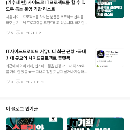
(기수제 편) 사이드로 IT프로젝트를 할 수 있
도록 돕는 운영 기관 리스트
글 내용
처음 사이드프로젝트를 하시는 분들은 프로젝트 관리를 도
와주는 기수제 프로그램을 추천드리고 있습니다. 하지만
사이드프로젝트를 몇 번 해보신 분이라면 꼭 기수제가 아
5
0
2021. 1. 2.
니여도 괜찮을 것 같습니다. 사이드프로젝트, 스타트업을
위해서 개발자 구인을 할 수 있는 플랫폼 모음 1. IT Side
Project (카카오톡/페이스북) 2. 사이프로 (네이버 카페)
IT사이드프로젝트 커뮤니티 최근 근황 -국내
3. 펀디(네이버 카페) 4. 사이드프로젝트 동기부여(T스토
리) 5. 스타디(네이버 카페) 6. nomadproject(웹사이트)
최대 규모의 사이드프로젝트 플랫폼
글 내용
7. 비긴메이트.. goodantak.tistory.com 생각보다 IT기
최근에 네이버 카페, 인스타그램을 신경 쓰느라 티스토리
획자가 참여 할 수 있는 사이드프로젝트 운영 기관은 많지
를 거의 안 봤음 ㅠㅜ 그래도 칭찬(?)받고 싶거나 자랑하고
않습니다ㅠㅜ 내년에는 저희와 파트너십을 맺고 있는 국내
싶은게 있는데 네이버 카페로 3달만에 400명 모음 네아버
최대규모의 IT커뮤니티인 아네모에서 사이드프로젝..
0
0
2020. 11. 23.
카페가 은근히 사람이 꾸준히 들어옴!!! 티스토리는 글을 계
속 써야해서 은근히 힘들었단 말이죠^^ 현재 네이버 카페,
단톡방을 운영한게 최근에 런칭한 사이드프로젝트 플랫폼
들 보다 규모가 훨씬 큼!!! 이 정도면 국내 최대 규모 사이드
프로젝트 플랫폼이라고 해도 괜찮을꺼 같음 다른 사이드프
이 블로그 인기글
로젝트 플랫폼 가봐야 프로젝트 10개 넘는 곳도 얼마 없다.
사람은 100명 조금 넘는 곳이 대부분임. 광고비 태워도 우
리 보다 적음. 우리는 광고비 안 쓰고 페북 공유만 하는데도
우리가 더 많음 단톡방 457명으로 그 이상 잘 안 올라오기