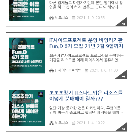
다른 업계들도 마찬가지인데 본인 업계에서 창
계의 지인들은 소규모 포럼 형식에 참여하시는
업을 하고 싶어 하지 않음....... 나도 해당되지
분들이 많았는데요. 그렇게 되어버린다면
않고 고집부리고 있는 케이스인데 자기 전공
ZOOM이나 구글 행아웃, 밋업(Meet)과 큰 차
살려서 사업하는 친구들이 사업적으로 성공 확
이가 없는 것 아닌가 잠깐 생각을 하기도..
비즈니스
2021. 1. 9. 20:33
률이 높은 것으로 보인다. 나도 기계과인데 IT
로 넘어가고 있다..... 개발자에서 제조업이나
임베디드로 넘어가는 친구들이 꽤 많이 보이고
사업에서 가장 중요한 부분은 마케팅이다. 개
발이 아니다. 마케팅만 되면 어떠한 것도 가지
IT사이드프로젝트 운영 비영리기관
고 있지 않더라고 매출을 만들어내는 것이 가
Fun.D 6기 모집 21년 2월 9일까지
능하다. 지식 창업이나 커뮤니티업이 그렇다.
초기창업기업의 경우에는 마케팅 역량을 갖추
최근에 IT사이드프로젝트 프로그램을 운영하는
지 못할 가능성이 높아 마케팅 비용 효율이 매
기관들 리스트를 아래 페이지에서 공유하였는
우 나쁘고 페이스북, 유튜브, 애드센스 등의 광
데요. (기수제 편) 사이드로 IT프로젝트를 할 수
고에 의존성이 높기 때문에 개발에 1을 쓰고
있도록 돕는 운영 기관 리스트 처음 사이드프
나머지 9를 마케팅에 써야 한다. 이후..
IT사이드프로젝트
2021. 1. 6. 11:00
로젝트를 하시는 분들은 프로젝트 관리를 도와
주는 기수제 프로그램을 추천드리고 있습니다.
하지만 사이드프로젝트를 몇 번 해보신 분이라
면 꼭 기수제가 아니여도 괜찮을 것
goodantak.tistory.com 저희의 파트너십을
초초초창기 IT스타트업은 리소스를
맺은 IT프로젝트 운영기관 중에서 2021올해
어떻게 분배해야 할까???
첫 모집공고로 어제 2021년 1월 4일 월요일
부터 Fun.D가 6기 모집을 시작했습니다!!!
일단 가장 중요한 것은 마케팅이다. 무엇이든
Fun.D는 비영리 기관 중에서 유일하게 IT기획
간에 파는게 중요하고 팔려면 마케팅을 해야만
자, 전문 기획자, 직장인 기획자가 참여 할 수
한다. 예비창업자들 대부분이 실수하는 것 중
있는 프로그램을 운영하고 있습니다. ( 대학생
에서 하나는 모든 리소스를 개발비에 쏟는 것
동아리 중에서는 YAPP..
비즈니스
2021. 1. 4. 10:22
이다. 시장검증이 되지 않은 것은 물론 개발 할
필요가 없는 제품말이다. 스타트업은 개발비용