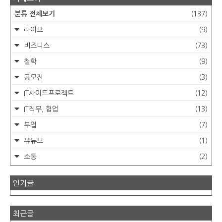
분류 전체보기
(137)
라이프
(9)
비즈니스
(73)
철학
(9)
공모전
(3)
IT사이드프로젝트
(12)
IT직무, 협업
(13)
부업
(7)
유튜브
(1)
소통
(2)
인기글
최근글