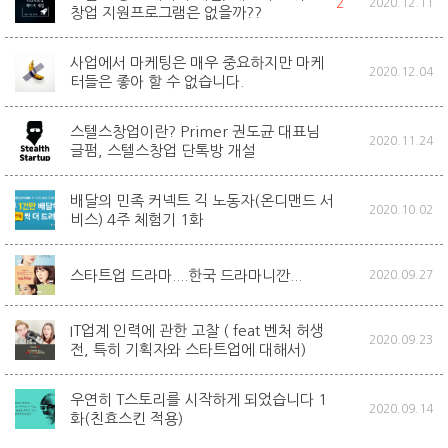
2
2020.12.11
창업 지원프로그램은 없을까??
사업에서 마케팅은 매우 중요하지만 마케
2020.12.04
터들은 좋아 할 수 없습니다.
스텔스창업이란? Primer 권도균 대표님
2020.11.24
글펌, 스텔스창업 단톡방 개설
배달의 민족 커넥트 긱 노동자(온디맨드 서
2020.10.02
비스) 4주 체험기 1화
스타트업 드라마....한국 드라마니깐...
2020.09.27
IT업계 인력에 관한 고찰 ( feat 벤처 허생
2020.09.23
전, 특히 기획자와 스타트업에 대해서)
우연히 T스토리를 시작하게 되었습니다 1
2020.09.14
화(친효스킨 적용)