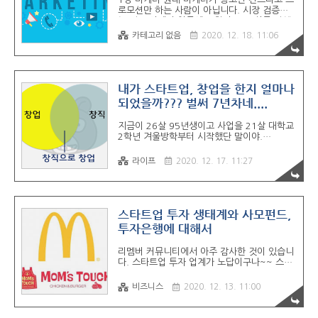
- 형식을 갖춰야하거든요!!! 안타깝게도 최근
로모션만 하는 사람이 아닙니다. 시장 검증하
에 11월/12월 교육은 마감했습니다!! - 교육
는 것도 마케터 업무에 포함되고요. 상품 컨셉
비 100,000원이 발생합니다.(교육..
을 기획하는 것도 마케터 업무에 포함됩니다.
카테고리 없음
2020. 12. 18. 11:06
스타트업에서 전략기획자라는 포지션이 하는
일들 대부분이 마케팅 업무에 포함됩니다. AC
에서 교육하는 내용들은 경영학 개론하고 디자
인씽킹, 비즈니스모델 책 겁나 크고 두꺼운거
3권 밖으로 넘어가는거 한 번도 못 봤어요. 요
내가 스타트업, 창업을 한지 얼마나
즘 광고 먼저 돌리면서 시장검증 빠르게 하고
되었을까??? 벌써 7년차네....
서비스 기획으로 넘아가는 스타트업들 많아지
고 있잖아요. 시장검증 끝나고 서비스 기획들
지금이 26살 95년생이고 사업을 21살 대학교
어가야 하는데 예비창업자분들 서비스 기획자
2학년 겨울방학부터 시작했단 말이야.
좀 뽑으세요. 서비스 기획이 엉망이니깐 디자
와...2015년이네 ㅋㅋㅋ 사실은 내가 창업을
이너가 기획 배운 다는 얘기를 울면서 하고 많
하고 싶어서 창업을 시작한 것은 아니고 그 때
은 개발자들이 같이 안 하려고 하는겁니다. 최
라이프
2020. 12. 17. 11:27
는 발명 같은거에 관심이 많았을 때란 말야 ㅋ
소한 기획은..
ㅋ 지금은 발명 놀이에 1도 관심이 없지만 말
이야. 그 때 내가 시제품이 만들고 싶었고 대전
경제통상진흥원에서 시제품 제각 지원해준다
고 해서 지원을 했어.... 어 근데 이게 알고보니
스타트업 투자 생태계와 사모펀드,
깐 창업지원사업이였단 말야. 얘네들 창업지원
투자은행에 대해서
기관들이 실적 챙기려면 사업자등록증이 필요
하단 말이야.... 내가 사업자 등록을 하지 않으
리멤버 커뮤니티에서 아주 감사한 것이 있습니
면 환수조치를 취한다고 하니깐..... 어쩔 수 없
다. 스타트업 투자 업계가 노답이구나~~ 스타
이 사업자등록을 내버렸지.... 생각해보면 정말
트업 울리는 투자 갑질 [경향신문] 불공정한 투
로 신기한게 지금은 어떤 것도 창조하고 싶다
자계약으로 어려움 호소… 특별상환조건 조항
거나 새롭게 만들고 싶다는 욕구가 전..
비즈니스
2020. 12. 13. 11:00
논란도 #1최근 한 스타트업 대표 A씨는 투자
를 받은 금융기관으로부터 투자원금에 연복리
10%에 해당하는 금액을 덧붙인 주