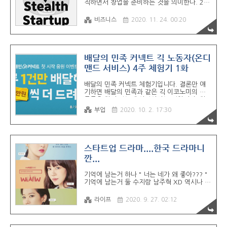
직하면서 창업을 준비하는 것을 의미한다. 2.
업가: 남의 스킬을 이용해서 회사, 조직을 만들
대중이나 경쟁자가 알지 못하는 사이 혁신적인
고 판을 만들어 스케일업 하는 사람글을 읽으
제품/서비스를 만들어 시장에 최적화하여 진입
면서 느낀 예감이 글을 끝까지 다 읽고..
비즈니스
2020. 11. 24. 00:20
하는 스타트업 비즈니스 모델 개발 전략 3. 자
신의 잉여시간을 통해서 스스로의 선택에 의해
서 사이드프로젝트를 실행하는 것 스텔스 창업
을 통해서 얻을 수 있는 이점은??? + 더 적은
비용으로 더 적은 리스크로 운영 할 수 있다. +
배달의 민족 커넥트 긱 노동자(온디
재직중인 회사의 시스템을 창업자의 시야에서
맨드 서비스) 4주 체험기 1화
인사이트를 얻을 수 있다. + 인건비를 세이브
할 수 있다. 프라이머 권도균 대표님 왈!! 직장
배달의 민족 커넥트 체험기입니다. 결론만 얘
은 최고의 창업사관학교입니다. 퇴사를 생각하
기하면 배달의 민족과 같은 긱 이코노미의 노
고 있나요? 직장은 최고의 '창업사관학교'이지
동들은 하지 않는게 이익이라는 것입니다. 차
요. 회사에서 열심히 일하는 이유는 승진과 급
라리 그 시간에 유튜브 영사을 만들거나 티스
여의 인상이 아니라, 바로 창..
부업
2020. 10. 2. 17:30
토리 글을 더 쓰겠다... 1화에서는 1) 배민 커
넥트 프로모션 2) 배달수단에 관하여 ( 보도
VS 퀵보드 VS 자동차 ) 3) 실수입 및 최저임금
과의 비교 무엇인지 간단하게 알아보도록 합시
다. 2화에서는 1) 온디맨드 서비스, 긱 이코노
스타트업 드라마....한국 드라마니
미 2) 노동자 마인드와 자본가 마인드(= 회계
깐...
학적 가치와 경제학적 가치) 에 대해서 간단히
알아보도록 합시다. #나중에 비즈니스 카테고
기억에 남는거 하나 " 너는 네가 왜 좋아??? "
리에서 스타트업을 중심으로 O2O, 공유경제,
기억에 남는거 둘 수지랑 남주혁 XD 역시나 예
On-Demand 서비스에 대해서 설명해드릴께
상하던데로 ㅋㅋㅋ 뭐 얘네도 비슷했지.... 한
요. 1화 0) 준비물 - 아무것도 필요 없음. - 있
국에서 스타트업 드라마를 만든다면 BAD
으면 좋은거 퀵보드,..
라이프
2020. 9. 27. 02:12
ENDING으로 사랑도 깨지고 사업도 망하는 얘
기가 훨씬 진정성있고 긍정적인 영향을 끼칠
것 같다... 스타트업이 유흥거리가 되어버린게