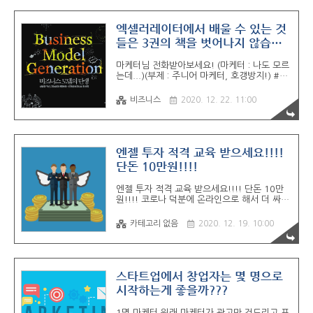
을 최소한으로 가져가야 한다. 그렇다고 시장
조사나 시장검증에만 시간을 써야 하는 것도
아니다. 최대한 저렴하게 빨리 만들어야 한다.
엑셀러레이터에서 배울 수 있는 것
내가 볼 때는 개발과 마케팅에 써야 할 비용은
들은 3권의 책을 벗어나지 않습니
1 : 3 정도 되는 것 같다. 미안하지만 인건비는
다.
챙겨 줄 수 없다. 대표자도 팀원도 직원도 인건
마케터님 전화받아보세요! (마케터 : 나도 모르
비를 줄 수 없다. 혼자서 시작하는 것을 추천한
는데...)(부제 : 주니어 마케터, 호갱방지!) #스
다. 한 명을 뽑을 수 있다면 개발자가 아니라
타트업멘토, #은행, #필수교육, #네이버사칭,
디자이너를 뽑아야만 한다...... 개발 비용이 1
#홍보대행, #광고대행, #방송사 등등 안녕하
천 만원이라면 마케팅 비용으..
비즈니스
2020. 12. 22. 11:00
세요 '지난 잡케터의 이것 저것 -
0.preview'에서 풀었던 떡밥들을 회수해보려
고 합니다 참고) hereisspringpar
hereisspringpark.tistory.com 씁쓸한 것은
정부지원기관이든 엑셀러레이터나 인큐베이터
엔젤 투자 적격 교육 받으세요!!!!
나 가르치는 내용들이 대부분 비슷한 것들이니
단돈 10만원!!!!
ㅎㅎ 저렇게 지분을 요구하는 사람들과 큰 차
이가 없지 않나 싶습니다. 단톡방에서 공유되
엔젤 투자 적격 교육 받으세요!!!! 단돈 10만
는 자료들이나 정보들이 실제로 더 도움이 되
원!!!! 코로나 덕분에 온라인으로 해서 더 싸고
는 경우가 많았다고 생각이 들거든요. 이런 것
더 편하게 따실 수 있습니다!!! 이거 진짜 꿀 아
들을 창업 준비하시는 분들을 위해서 다시 리
닌가요 ㅋㅋ 예비창업자분들도 엔젤투자자 적
스트업하는 것만으로도 의미..
카테고리 없음
2020. 12. 19. 10:00
격 교육 이수하시고요!!!! - 본인 사업을 투자
자의 눈으로 좀 더 객관적으로 볼 수 있는 기회
가 될 것입니다!!! - 사업 몇 번 망하고 나서 멘
토링을 할 때도 더 멋있잖아요!!! 내가 운영하
는 회사 보다 더 잘하는 회삭 있으면 투자를 하
스타트업에서 창업자는 몇 명으로
셔도 좋고요!!! 변리사, 회계사, 박사 분들 중에
시작하는게 좋을까???
서 은퇴 준비히고 있으신 분들도 꼭 하세요!!!!
- AC서 상근 할 사람이 2명은 필요합니다!!!!
1명 마케터 원래 마케터가 광고만 건드리고 프