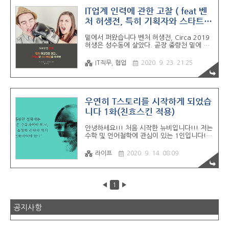
참 아쉽다.... 이게 스타트업 생태계가 상황이
좋다고 하면 유흥거리가 되든 욕을 먹든 다 좋
IT업계 인력에 관한 고찰 ( feat 벤
다. 근데 지금 상황이 썩 좋지 않은게 사실이고
처 허생전, 특히 기획자와 스타트업
지금 유흥거리로 전락이 되어버린다면 스타트
에 대해서)
업이 정부와 상대하는 포섭력이 약해질 가능성
밑에서 퍼왔습니다 벤처 허생전, Circa 2019
이 있기 때문이다. 무조건 떨어진다는건 아니
허생은 성수동에 살았다. 곧장 중량천 밑에 닿
고..... 이 업계에 사짜도 많고....사업가나 사기
으면, 뚝섬역을 지나 헤이그라운드 건물이 서
꾼이나 한 발자국 차이라고.... 이번에 도전하
있고, 서울숲을 향하여 허름한 오피스텔이 있
는 유튜브 체널도 드라..
IT직무, 협업
2020. 9. 23. 21:25
었는데, 주변 공장의 소음과 먼지를 막지 못할
정도였다 liveandventure.com 허생은 성수
동에 살았다. 곧장 중량천 밑에 닿으면, 뚝섬역
을 지나 헤이그라운드 건물이 서 있고, 서울숲
을 향하여 허름한 오피스텔이 있었는데, 주변
우연히 T스토리를 시작하게 되었습
공장의 소음과 먼지를 막지 못할 정도였다. 그
니다 1화(친효스킨 적용)
러나 허생은 테크크런치 읽기만 좋아하고, 그
의 처가 남의 회사 외주 개발 일을 받아서 입에
안녕하세요!!! 처음 시작한 뉴비입니다!!! 저는
풀칠을 했다. “누가 강남에서 제일 부자요?” 손
수학 및 언어철학에 관심이 있는 1인입니다!!!
씨(孫氏)를 말해 주는 이가 있어서, 허생이 곧
잡다하게 공부하는걸 좋아하고 스타트업에서
손씨의 사무실을 찾아갔다. 허생은 손씨를 대
기획 업무를 한적이 있어서 블록체인, 인공지
하여 길게 읍하고..
라이프
2020. 9. 14. 08:09
능같은 기술 얘기도 좀 다뤄보려고 하고요. 아
직 학생이라고 하기 조차 어려운 철학 입문자
긴하지만 가끔 철학에 관련된 글도 올리려고
합니다:) 비트겐슈타인, 수학의 기초에 관한 고
◀
1
▶
찰 1부 - (1) 최대한 자세하게 남겨두겠다는 욕
심을 버리면 더 보기 편한 글이 만들어질테지
만, 무언가 빼먹고 적어두지 않는게 생긴다면
공지사항
후에 그것이 정확히 기억은 나지 않고 둥둥 떠
다니기만해서 괴로운
minsoosoo.tistory.com 원래는 위 블로그에