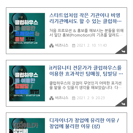
스타트업처럼 작은 기관이나 비영
리기관에서도 할 수 있는 클럽하우
스를 활용한 프로모션 & 홍보 방법
처음 프로모션 & 홍보를 해보시는 분들을 위해
5가지
서 일단 홍보(Promotion)의 기초를 알려드립
니다. 이미 알고 있으신 분들은 이 부분은 넘어
가주시기를 바랍니다. 저도 너무 당연한 원론
비즈니스
2021. 2. 10. 11:43
적인 내용을 안 좋아하고 숏테일 키워드만 가
져가서 원론적인 내용을 컨트롤 C + V 하시는
작가분들도 은근히 많은 것 같습니다. STP
Segment(세분화) : 내가 찾고 있는 시장을 일
종의 기준으로 시장을 구분하기 인구통계정보 :
it커뮤니티 전문가가 클럽하우스를
성별, 나이, 자녀여부 등 (필수입니다. 기본 중
이용한 효과적인 팀매칭, 팀빌딩 및
에 기본이라서 소홀히 하는 경우가 많으나 저
구인구직 방법을 제안해봅니다.
도 낭패를 본적이 있습니다.) 사회적, 기술적,
클럽하우스의 강점이 무엇인지 어떠한 포지션
자연적, 정치적 환경 : 사회분위기, 특정 고객군
을 맡을 수 있을지 생각을 해보았습니다. 다른
들의 니즈(Needs), 정서적 혜택(Emotional
사람들의 경우에 클럽하우스를 음성 기반의 오
Benefit), 자아표현적 혜택(Self-expr..
픈채팅방이라고 얘기도 하던데 제 경험에서는
비즈니스
2021. 2. 9. 20:23
동의하기 조금 어려운 부분 같았습니다. 제 생
각에는 " 이벤터스(온라인 행사 플랫폼)와
Zoom(실시간 화상회의 프로그램)을 섞어서
모바일에 최적화한 서비스" ??? 에 더 가까운
것 같습니다. 제 주변에서 사용하시는 분들을
디자이너가 창업에 유리한 이유 /
보았을 때 친동생은 연예인들의 라디오 방송을
창업에 불리한 이유 (상)
오프라인에서 참관하듯이 사용을 하는 모습을
볼 수 있었고, IT업계 팀원들과 IT, 스타트업 업