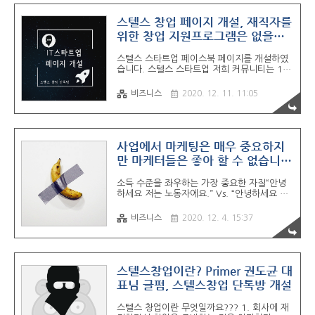
v.kakao.com 사모펀드 뭐 맘스터치, 맥도날
드 너무 유명하잖아요 ㅋㅋ 투자은행은 한국
스텔스 창업 페이지 개설, 재직자를
주식 시장 보면 답 나오죠 ㅋㅋ 단타... 딱 그걸
위한 창업 지원프로그램은 없을
느끼고 일주일이 안 되어서 지인대표님 만나니
까??
깐 위에서 얻은 생각이랑 같은 얘기를 해주시
스텔스 스타트업 페이스북 페이지를 개설하였
더라고요. 제가 먼저 얘기를 꺼낸 것도 아니었
습니다. 스텔스 스타트업 저희 커뮤니티는 1)
는데 그 대표님의 인사이트가 놀라웠습니다.
기창업자 보다는 예비창업자를 2) 풀타임 창업
한국 스타트업 투자 업계만 키우고 스타트업은
자 보다는 파트타임 창업자를 3) 타직군 보다
고생해서 다 키워도 창업자는 받아갈 수 있는
비즈니스
2020. 12. 11. 11:05
는 IT재직자분들을 우대합니다!!! 저희는 '열정
거 별..
페이'를 주는 관계가 아니라 '품앗이'
www.facebook.com '센서블 스타트업 멤
버십 커뮤니티' 'ICT콤플렉스 공식 IT커뮤니티'
이것만 하기에는 글이 좀 짧으니깐 오늘 나온
사업에서 마케팅은 매우 중요하지
얘기를 조금 해드리겠습니다. 재직자를 위한
만 마케터들은 좋아 할 수 없습니
창업 지원 프로그램은 없을까요??? - 구글링을
다.
조금 해보시면 아시겠지만 재직자만을 위한 창
소득 수준을 좌우하는 가장 중요한 자질“안녕
업지원사업은 거의 없습니다. 예전에 세컨드
하세요 저는 노동자에요.” Vs. “안녕하세요 저
클럽하고 위켄드디스럽트(weekenddisrupt)
는 리더입니다." | 브런치가 맺어준 인연인 동
에서 사업을 잠깐 했었는데 지금은 없어진 것
갑내기 작가, 용진이
으로 알고 있고요. 대....대..
비즈니스
2020. 12. 4. 15:37
(https://brunch.co.kr/@nsung) 를 만났
을 때, 저는 3주간 서울에서 지내면서
brunch.co.kr노동자: 시켜진, 주어진 일을 하
는 사람임플로이 (Employee): 회사나 조직에
가치를 만들어 내서 성장에 기여하는 사람리더:
스텔스창업이란? Primer 권도균 대
임플로이와 노동자를 활용해서 회사의 성장을
표님 글펌, 스텔스창업 단톡방 개설
시스템으로 만들 수 있고, 이를 관리하고 혁신
하는 사람창업가: 내가 가진 스킬셋을 이용해서
스텔스 창업이란 무엇일까요??? 1. 회사에 재
회사나 조직을 만들고 가치를 만드려는 사람사