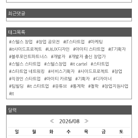
최근댓글
태그목록
스텔스 창업
창업 공모전
IT스타트업
마케팅
it사이드프로젝트
UIUX디자인
아이티 스타트업
IT기획자
블루포인트파트너스
개발자
개발자 출신 창업가
스텔스 스타트업
스텔스창업
it cartel
스타트업
스타트업 네트워킹
서비스기획자
사이드프로젝트
창업
직장인 스타트업
아이티 카르텔
기획자
디자이너
팀빌딩
it 스타트업
유튜브
통계학
철학
창업지원사업
It
달력
2026/08
«
»
일
월
화
수
목
금
토