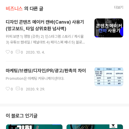
더보기
비즈니스
의 다른 글
디자인 콘텐츠 메이커 캔바(Canva) 사용기
(망고보드, 타일 상위호환 넘사벽)
글 내용
위에 보면 1) 명함 (강추) 2) 인스타그램 스토리 / 게시물
3) 유튜브 썸네일 / 체널아트 4) 페이스북 베너 5) 블로그
썸네일 종류별로 사이즈별로 정리되어 있고 검색하기도 쉽
0
0
2020. 10. 4.
게 되어 있다. 요즘 티스토리, 네이버 카페, 유튜브에 도전
하면서 디자인 컨텐츠들이 많이 필요해지게 된 나로서는
무료 버전으로 아주 뽕을 빼고 있다. 망고보드나 타일처럼
마케팅/브랜딩/디자인/PR/광고/판촉의 차이
부분 무료도 아니고 평생 무료로 사용 할 수 있다. 솔직히
글 내용
타일은 비교 상대가 안 되고 망고보드에 있는 사진이나 이
Promotion은 마케팅 커뮤니케이션이다.
미지들 보다 디자인도 고퀄리티고 대부분 해상도 걱정 없
는 고화질 이미지들로 만들어진 템플릿도 훨씬 더 많다. 양
0
0
2020. 9. 29.
적 질적 비교 불가임 (굳이 알 필요는 없지만 망고보드나 타
일의 비용을 알고 싶다면 여기서 확인하라) 이걸 지금 알았
다면 좀 아쉽지만 ..
이 블로그 인기글