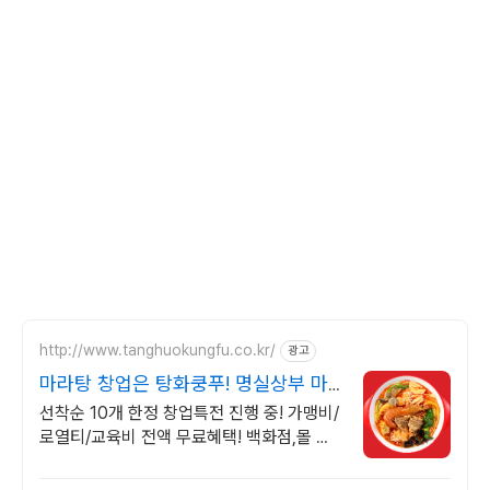
http://www.tanghuokungfu.co.kr/
광고
마라탕 창업은 탕화쿵푸! 명실상부 마
라탕 1등 브랜드
선착순 10개 한정 창업특전 진행 중! 가맹비/
로열티/교육비 전액 무료혜택! 백화점,몰 등
특수상권 매장 혜택지원! 업변창업 대환영!