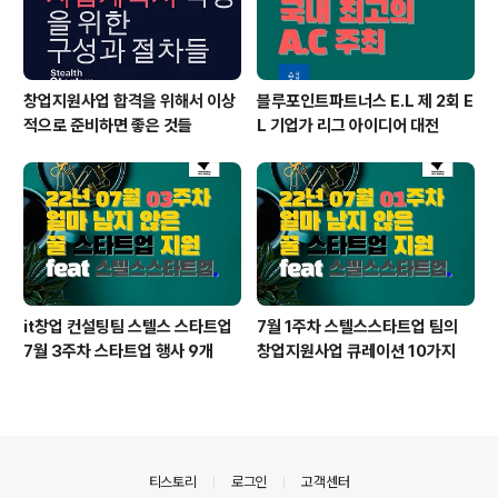
창업지원사업 합격을 위해서 이상
블루포인트파트너스 E.L 제 2회 E
적으로 준비하면 좋은 것들
L 기업가 리그 아이디어 대전
it창업 컨설팅팀 스텔스 스타트업
7월 1주차 스텔스스타트업 팀의
7월 3주차 스타트업 행사 9개
창업지원사업 큐레이션 10가지
의안내
티스토리
로그인
고객센터