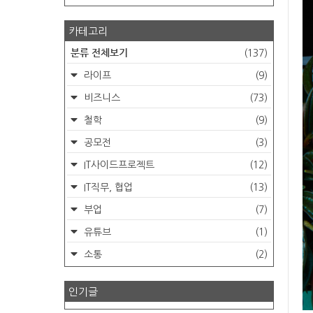
카테고리
분류 전체보기
(137)
라이프
(9)
비즈니스
(73)
철학
(9)
공모전
(3)
IT사이드프로젝트
(12)
IT직무, 협업
(13)
부업
(7)
유튜브
(1)
소통
(2)
인기글