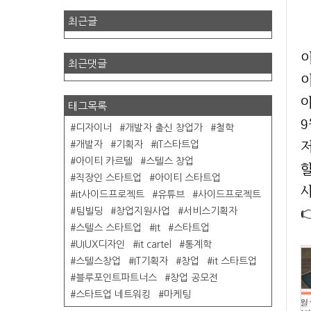
최근글
이
최근댓글
이
태그목록
9
디자이너
개발자 출신 창업가
철학
저
개발자
기획자
IT스타트업
아이티 카르텔
스텔스 창업
직장인 스타트업
아이티 스타트업
사
it사이드프로젝트
유튜브
사이드프로젝트
팀빌딩
창업지원사업
서비스기획자
스텔스 스타트업
It
스타트업
UIUX디자인
it cartel
통계학
스텔스창업
IT기획자
창업
it 스타트업
블루포인트파트너스
창업 공모전
스타트업 네트워킹
마케팅