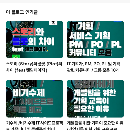
5만 원 중 5,000원 할인을 해드리려고 합니다. 사전 예약
신청 👉 https://forms.gle/mR9GVRdmpX7H2cG
이 블로그 인기글
CA 9월 16일 금요일 홍대 네트워킹 파티 사전 예약 해당
모임은 직장인 창업가 모임 스텔스스타트업과 엔지니어,
개발자, 디자이너, PM들의 모임 사이드프로젝트에서 같이
연합하여 만든 it모임 연합 it cartel 주관하는 정기 행사
입..
스토리 (Story)와 플롯 (Plot)의
IT기획자, PM, PO, PL 및 기획
차이 (feat 랜딩페이지 )
관련 커뮤니티 / 그룹 모음 10개
기수제 /비기수제 IT사이드프로젝
개발팀을 위한 기획이 중요한 이유
트 커뮤니티 및 플랫폼의 차이
(창업자를 위한 기획 교육 프로그