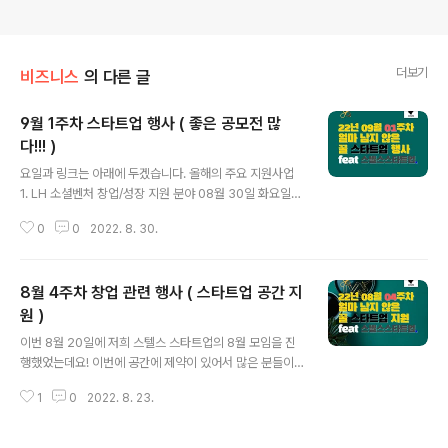
더보기
비즈니스
의 다른 글
9월 1주차 스타트업 행사 ( 좋은 공모전 많
다!!! )
글 내용
요일과 링크는 아래에 두겠습니다. 올해의 주요 지원사업
1. LH 소셜벤처 창업/성장 지원 분야 08월 30일 화요일까
지 2. 한-아랍 스타트업 / 아이디어 공모전 3. 국토 정보 창
0
0
2022. 8. 30.
업 공모전 제1회 4. FV Start Program 패스트벤처스 08
월 31일 수요일까지 5. IGIS 임팩트 스테이지 - 이지스 자
산 운용 6. 인천 스타트업 파크 입주 09월 01일 목요일까
8월 4주차 창업 관련 행사 ( 스타트업 공간 지
지 7. 삼성, C-Lab Outside 5기 8. 물류 스타트업 창업
공모전 9. 스마트시티 창업 공모전 - 스마트팜, 스마트팩토
원 )
글 내용
리는 제외 09월 02일 금요일까지 총 합 3.0 만 명 규모의
이번 8월 20일에 저희 스텔스 스타트업의 8월 모임을 진
IT모임이 제휴하여 컨소시엄을 맺었습니다. 파트너십 문의
행했었는데요! 이번에 공간에 제약이 있어서 많은 분들이
나 제휴, 인재 구인 상담은 항상 환영합니다!!! @it_cartel
신청을 해주셨음에도 불구하고 참여를 같이 못 한 점 많이
| Linktr..
1
0
2022. 8. 23.
아쉽습니다. 9월 16일에는 홍대에서 진행 할 예정이며 20
명까지 인원을 받아보려고 합니다. 저희도 처음로 사전 예
약을 미리 받을까 싶은데요. 사전 예약을 하시면 참가비 1.