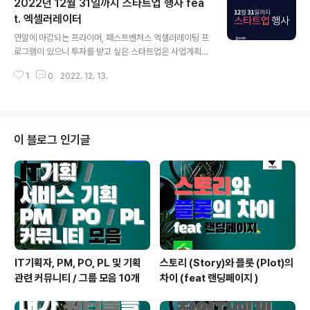
2022년 12월 31일까지 스타트업 행사 fea
입한 방법들이 있는데 그 중 하나가 마인드맵을 통해서 (1)
글을 플롯 단위로 쪼개서 (2)역할을 구분하고 (3)관계를 연
t. 엑셀러레이터
글 내용
결하는 것이다. 이 '마인드맵을 이용해서 플롯 단위 분석'을
연말에 마감되는 프라이머, 패스트벤처스 엑셀러레이팅 프
시도해본 동기는 나랑 친한 대표님이 나 보고 플롯 짜는건
로그램이 있으니 투자를 받고 싶은 스타트업은 사업계획서
기똥찬다고 하길래 내 생각에도 다른 사람 글이나 컨텐츠
를 미리 준비하시는 것을 권합니다 :) 내년에 새로 생기는
는 잘 보는 것 같은데... 내가 쓴 글은 플롯을 잘 짜서 쓰고
1
0
2022. 12. 13.
공간으로 경쟁률이 낮을꺼라고 예상되는 곳도 있으니 살펴
있는지 궁금해..
보세요 !!! 요일과 링크는 아래에 두겠습니다. 올해의 주요
행사 경쟁률이 낮을꺼라고 예상 1. KOMIPO 탄소 중립 ES
G 분야 스타트업 육성 프로그램 참여기업 모집 12월 19일
월요일까지 2. 2023 썸썸 스페이스 상반기 (카페 분야) 1
이 블로그 인기글
2월 21일 수요일까지 3. 판교 제2 테크노밸리 '창업촌' 입
주 12월 22일 목요일까지 4. 디캠프 2023년 1월 D.Day
x 얼라이언스 출전 스타트업 모집 12월 29일 목요일까지
5. 2023년 1차 광진경제허브 입주 12월 30일 금..
IT기획자, PM, PO, PL 및 기획
스토리 (Story)와 플롯 (Plot)의
관련 커뮤니티 / 그룹 모음 10개
차이 (feat 랜딩페이지 )