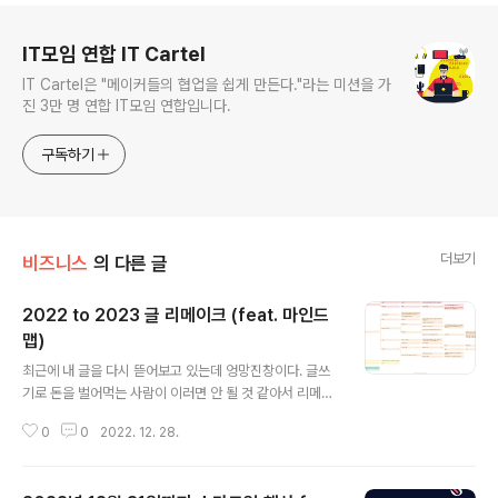
로그 정보
IT모임 연합 IT Cartel
IT Cartel은 "메이커들의 협업을 쉽게 만든다."라는 미션을 가
진 3만 명 연합 IT모임 연합입니다.
구독하기
더보기
비즈니스
의 다른 글
2022 to 2023 글 리메이크 (feat. 마인드
맵)
글 내용
최근에 내 글을 다시 뜯어보고 있는데 엉망진창이다. 글쓰
기로 돈을 벌어먹는 사람이 이러면 안 될 것 같아서 리메이
크를 해보려고 한다. 분량을 뽑아낼 때는 물 흐르듯이 쓰면
0
0
2022. 12. 28.
좋은데 쓰고 나서 보면 불만족스러운 부분이 많이 보인다.
글쓰기를 할 때는 모르겠는데 나중에 다시 보면 너무 잘 보
인다. 최근에 글쓰기에 더 많은 관심을 가지면서 새롭게 도