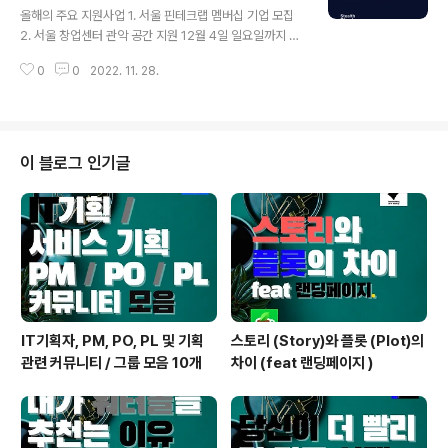
커뮤니티 시작점에서 롤 플레잉 기반의 제 2회 "팀빌딩 &
올해의 주요 지원사업 1. 서울 핀테크랩 멤버십 기업 모집
아이디어톤"을 개최합니다! 아이디어는 있지만 팀원을 구
2. 서울 창업센터 관악 공간 지원 12월 4일 일요일까지 3.
하는게 힘들다면? 제 goodantak.com 12월 13일 화요
강원 창업 공모전 4. 관악 S벨리 창업 공간 지원 5. KIMIS
일까지 6. 반려동물 건강정보 인공지능 학습 데이터 해커..
0
0
2022. 11. 28.
T-SK이노베이션 해양수산 창업 기업 ESG 공모전 12월
6일 화요일까지 12월 10일 토요일 당일 행사 일자 : 12월
10일 토요일 오후 2시~5시 행사 장소 : 강남 역삼동 MAR
U 360 ※ MARU 180 건물과 다릅니다!!! 참가 문의 - 탁
재 현 매니저 - 전화번호 : 010 4210 2969 6. 글로벌 엑
이 블로그 인기글
셀러레이터 프로그램, 롯데 벤처스 with 실리콘밸리 7. 엑
센트리 로켓단 12기 엑셀러레이터 12월 11일 일요일까지
총 합 3.0 만 명 규모의 IT모임이 제휴하여 컨소시엄을 맺
었습니다. 파트너..
IT기획자, PM, PO, PL 및 기획
스토리 (Story)와 플롯 (Plot)의
관련 커뮤니티 / 그룹 모음 10개
차이 (feat 랜딩페이지 )