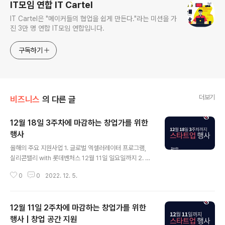
IT모임 연합 IT Cartel
IT Cartel은 "메이커들의 협업을 쉽게 만든다."라는 미션을 가
진 3만 명 연합 IT모임 연합입니다.
구독하기
더보기
비즈니스
의 다른 글
12월 18일 3주차에 마감하는 창업가를 위한
행사
글 내용
올해의 주요 지원사업 1. 글로벌 엑셀러레이터 프로그램,
실리콘밸리 with 롯데벤처스 12월 11일 일요일까지 2. 서
울창업허브 M+ PoC 창업 지원 2차 12월 12일 월요일까
0
0
2022. 12. 5.
지 3. 상반기 KDB NextONE 6기 4. 상반기 시흥 창업센
터 신규 공간 지원 5. 블루포인트 파트너스, 엔터프라이즈
리그, 롤 플레잉을 통한 창업 아이디어 공모전 3회 블루포
12월 11일 2주차에 마감하는 창업가를 위한
인트파트너스 E.L 제 2회 EL 기업가 리그 아이디어 대전
딥 테크 분야 1위 엑셀러레이터 블루포인트파트너스 창업
행사 | 창업 공간 지원
글 내용