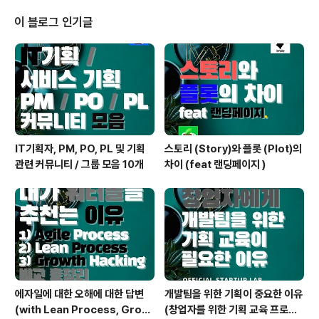
동행 Tech Tech 액셀러레이팅 프로그램 8. 과학 사업화
종합 지원 사업 세종 BCC 2기 12월 02일까지 9. 과학벨
이 블로그 인기글
트 액셀러레이팅 비룡 스타트업 2기 12월 04일까지 총 합
3.0 만 명 규모의 IT모임이 제휴하여 컨소시엄을 맺었습니
다. 파트너십 문의나 제휴, 인재 구인 상담은 항상 환영합니
다!!! @it_cartel..
IT기획자, PM, PO, PL 및 기획
스토리 (Story)와 플롯 (Plot)의
관련 커뮤니티 / 그룹 모음 10개
차이 (feat 랜딩페이지 )
에자일에 대한 오해에 대한 답변
개발팀을 위한 기획이 중요한 이유
(with Lean Process, Growt
(창업자를 위한 기획 교육 프로그