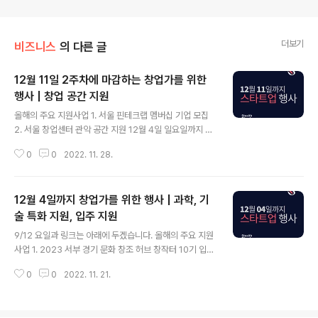
더보기
비즈니스
의 다른 글
12월 11일 2주차에 마감하는 창업가를 위한
행사 | 창업 공간 지원
글 내용
올해의 주요 지원사업 1. 서울 핀테크랩 멤버십 기업 모집
2. 서울 창업센터 관악 공간 지원 12월 4일 일요일까지 3.
강원 창업 공모전 4. 관악 S벨리 창업 공간 지원 5. KIMIS
0
0
2022. 11. 28.
T-SK이노베이션 해양수산 창업 기업 ESG 공모전 12월
6일 화요일까지 12월 10일 토요일 당일 행사 일자 : 12월
10일 토요일 오후 2시~5시 행사 장소 : 강남 역삼동 MAR
12월 4일까지 창업가를 위한 행사 | 과학, 기
U 360 ※ MARU 180 건물과 다릅니다!!! 참가 문의 - 탁
재 현 매니저 - 전화번호 : 010 4210 2969 6. 글로벌 엑
술 특화 지원, 입주 지원
글 내용
셀러레이터 프로그램, 롯데 벤처스 with 실리콘밸리 7. 엑
9/12 요일과 링크는 아래에 두겠습니다. 올해의 주요 지원
센트리 로켓단 12기 엑셀러레이터 12월 11일 일요일까지
사업 1. 2023 서부 경기 문화 창조 허브 창작터 10기 입주
총 합 3.0 만 명 규모의 IT모임이 제휴하여 컨소시엄을 맺
2. 제 2 서울 블록체인 및 핀테크 랩 입주 11월 28일까지
었습니다. 파트너..
0
0
2022. 11. 21.
3. 서울 창업 디딤터 BI 입주 11월 29일까지 4. 신한 커리
어업, 인재 매칭 5. 퓨처파운드 샌드박스 프로그램 6. 202
3년 송파 ICT 청년창업지원센터 입주 11월 30일까지 7.