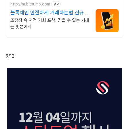
http://m.bithumb.com
광고
블록체인 안전하게 거래하는법 신규 가
입 시 5만원 혜택
조정장 속 저점 기회 포착! 믿을 수 있는 거래
는 빗썸에서
9/12