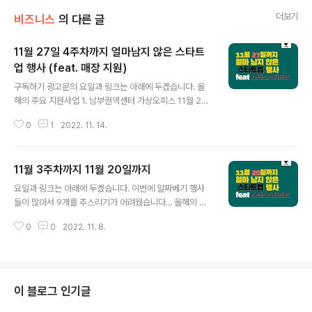
더보기
비즈니스
의 다른 글
11월 27일 4주차까지 얼마남지 않은 스타트
업 행사 (feat. 매장 지원)
글 내용
구독하기 광고문의 요일과 링크는 아래에 두겠습니다. 올
해의 주요 지원사업 1. 남부권역센터 가상오피스 11월 20
일 일요일까지 Bonus. 창업자와 메이커들을 위한 티타임
0
1
2022. 11. 14.
☕ - 일자 : 11월 20일 오후 2시~5시 - 위치 : 홍대입구 -
신청 👉 https://forms.gle/Ycp9aQt6437iuF6Z6 2.
KT &G 상상 스타트업 캠프 7기 11월 21일 월요일까지 3.
11월 3주차까지 11월 20일까지
강도구 청년해냄센터 입주 11월 22일 화요일까지 4. 하남
글 내용
도시공사 창업경진대회 11월 23일 수요일까지 5. Walma
요일과 링크는 아래에 두겠습니다. 이번에 알짜베기 행사
rt 월마트, J.B.Hunt, Saatchi & Saatchi 11월 24일 목
들이 많아서 9개를 추스리기가 어려웠습니다... 올해의 주
요일까지 6. LG 디스플레이 x 경기 창조경제혁신센터 드
요 지원사업 1. 비즈니스 캠프 클라우드 기반 BP in Jeju
림 플레이 with GCCEI 7. 제주 창조경제혁신센터 입주
0
0
2022. 11. 8.
제주 2. 제 4회 전주 창업경진대회 11월 14일 월요일까지
8...
3. 서울대학교 벤처경영기업가센터 창업경진대회 4. 마곡
콜라보, 서울 창업 허브 M+ 입주 2차 모집 11월 15일 화
요일까지 5. 스타트업 글로벌 성장 지원 신한 스퀘어 브릿
지 글로벌 슛업 1기 6. GS 에너지 x 블루포인트 파트너스
이 블로그 인기글
The GS 챌린지 3기 모집 7. Meta MILA 부트캠프 11월