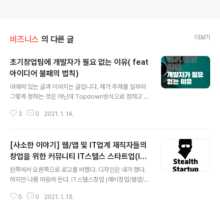
더보기
비즈니스
의 다른 글
초기창업팀에 개발자가 필요 없는 이유( feat
아이디어 불패의 법칙)
글 내용
아래에 있는 글과 이어지는 글입니다. 제가 주제를 일부러
그렇게 정하는 것은 아닌데 Topdown방식으로 정하고 있
네요 ㅎㅎ 개발팀을 위한 기획이 중요한 이유 다음에 이번
3
0
2021. 1. 14.
에 쓰는 내용은 예비창업자 및 초기창업팀에게 개발자가
필요 없는 이유 입니다. 꽤나 모순적인 것 같죠? 제 얘기를
조금만 더 들어주세요. 개발팀을 위한 기획이 중요한 이유
[사소한 이야기] 웹/앱 및 IT업계 재직자들의
(창업자를 위한 기획 교육 프로그램) 1. 이상적인 프로세스
이 작동하기 위한 조건 2. 스타트업에서 개발자 구인이 어
창업을 위한 커뮤니티 IT스텔스 스타트업(IT
글 내용
려웠던 이유 3. 스타트업에 대한 개발팀의 인식 한 가지 착
Stealth Startup) 단톡방 200명 달성
왼쪽에서 오른쪽으로 로고를 바꿨다. 디자인은 내가 했다.
각하지 않았으면 좋겠는데....초기창업팀에게 개발과 개 g
하지만 나름 마음에 든다. IT스텔스창업 (예비창업/웹앱/재
oodantak.tistory.com 정부지원사업, 인큐베이터, 엑셀
직자 우대)비번2969 본방과 비번 같음#예비창업자#it#
러레이터 등의 창업교육이나 스타트업 멘토링에서 린스타
0
0
2021. 1. 13.
스타트업#웹#앱#ux#기획자#개발자#디자이너#팀원#
트업, 에자일, 그..
플랫폼#노코드#스텔스#창업#직장인#부업#팀빌딩#파
이프라인 open.kakao.com 위의 단톡방 키워드는 웹/앱