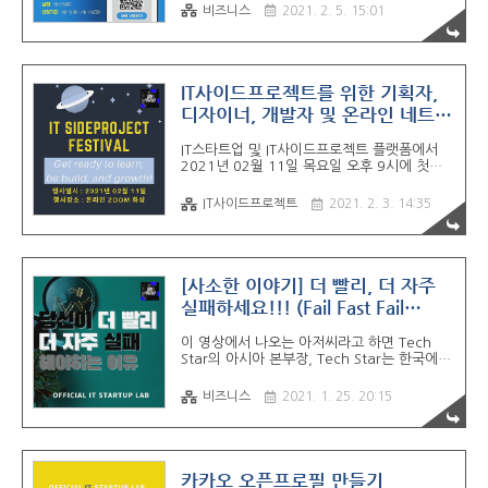
받을 수 있겠죠!!! 이번 행사를 개설하시는
이가 없는 것 아닌가 잠깐 생각을 하기도..
비즈니스
2021. 2. 5. 15:01
Primer의 권대표님이 얘기하시는 스텔스창업
의 정의와 생각에 대해서도 조금은 이해하시는
데 도움이 되실껍니다!!! 스텔스창업이란?
Primer 권도균 대표님 글펌, 스텔스창업 단톡
방 개설 스텔스 창업이란 무엇일까요??? 1. 회
IT사이드프로젝트를 위한 기획자,
사에 재직하면서 창업을 준비하는 것을 의미한
디자이너, 개발자 및 온라인 네트워
다. 2. 대중이나 경쟁자가 알지 못하는 사이 혁
킹 02월 11일 (목)
신적인 제품/서비스를 만들어 시장에 최적화하
IT스타트업 및 IT사이드프로젝트 플랫폼에서
여 진입하는 스타 goodantak.tistory.com
2021년 02월 11일 목요일 오후 9시에 첫번
아래의 인용구에 대한 글은 아래 페이스북에서
째 온라인 미팅을 진행합니다. IT Side
가지고 왔습니다. IT프로젝트를 위한 개발자 /
Project는 2천 명이 넘게 모인 국내 최대 규모
디자이너 / 기획자 직무 정..
IT사이드프로젝트
2021. 2. 3. 14:35
의 IT사이드프로젝트 커뮤니티로 사이드프로젝
트플랫폼의 대명사라고 할 수 있습니다!!!! 센
서블 스타트업 멤버십 커뮤니티 ICT콤플렉스
공식 IT커뮤니티 컨소시엄 IT카트텔 파트너 정
책 1. 자유롭게 사고하기, 이상과 현실을 모두
[사소한 이야기] 더 빨리, 더 자주
고려하기 2. 열정페이 손절 / 품앗이 권장 3.
실패하세요!!! (Fail Fast Fail
불완전한 것을 만드는 것에 익숙해지기 참여대
Frequent!! with 사이드프로젝트)
상 - WEB / APP 분야 기획자, 디자이너, 개발
이 영상에서 나오는 아저씨라고 하면 Tech
자 및 재직자 - IT스타트업 및 IT사이드프로젝
Star의 아시아 본부장, Tech Star는 한국에서
트 커뮤니티 회원 모집인원 - 관람 : 최대 100
덜 유명할지 모르지만 전세계에서
명 ① 이벤터스 또는 구글설문지를 작성 ② 개
Ycombinator 다음의 2위라고 할 수 있다. 내
인 ..
비즈니스
2021. 1. 25. 20:15
가 특히 이 분이 마음에 드는 것은 특히나 팀과
팀원의 가치를 강조해주시기 때문이다. 팀이
제품이나 성과지표, 아이디어 보다 훨씬 더 중
요하다!!! 그리고 이것은 의사결정에서도 우선
순위에서도 적용되어야만 한다!!! 팀이 제일 중
카카오 오픈프로필 만들기