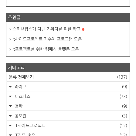
추천글
스티브잡스가 다닌 기획자를 위한 학교
it사이드프로젝트 기수제 프로그램 모음
it프로젝트를 위한 팀매칭 플랫폼 모음
카테고리
분류 전체보기
(137)
라이프
(9)
비즈니스
(73)
철학
(9)
공모전
(3)
IT사이드프로젝트
(12)
IT직무, 협업
(13)