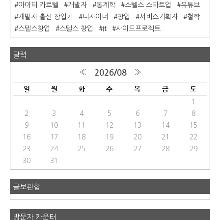
아이티 카르텔
개발자
통계학
스텔스 스타트업
유튜브
개발자 출신 창업가
디자이너
창업
서비스기획자
철학
스텔스창업
스텔스 창업
It
사이드프로젝트
달력
2026/08
«
»
일
월
화
수
목
금
토
1
2
3
4
5
6
7
8
9
10
11
12
13
14
15
16
17
18
19
20
21
22
23
24
25
26
27
28
29
30
31
글보관함
방문자 카운터