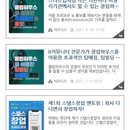
스타트업처럼 작은 기관이나 비영
보신 분이라면 꼭 기수제가 아니여도 괜찮을
리기관에서도 할 수 있는 클럽하우
것 goodantak.com DDD 회장님하고 연락
스를 활용한 프로모션 & 홍보 방법
해서 제휴 제안드렸을 때가 5기였는데 그러고
처음 프로모션 & 홍보를 해보시는 분들을 위해
도 벌써 두 기수가 지나 7기가 되었습니다.
5가지
서 일단 홍보(Promotion)의 기초를 알려드립
DDD의 약자는 다이나믹 디자이너(Designer)
니다. 이미 알고 있으신 분들은 이 부분은 넘어
와 개발자(Developer)입니다!!! 제가 여기
가주시기를 바랍니다. 저도 너무 당연한 원론
DDD회장님하고 DnD 회장님하..
비즈니스
2021. 2. 10. 11:43
적인 내용을 안 좋아하고 숏테일 키워드만 가
져가서 원론적인 내용을 컨트롤 C + V 하시는
작가분들도 은근히 많은 것 같습니다. STP
Segment(세분화) : 내가 찾고 있는 시장을 일
종의 기준으로 시장을 구분하기 인구통계정보 :
it커뮤니티 전문가가 클럽하우스를
성별, 나이, 자녀여부 등 (필수입니다. 기본 중
이용한 효과적인 팀매칭, 팀빌딩 및
에 기본이라서 소홀히 하는 경우가 많으나 저
구인구직 방법을 제안해봅니다.
도 낭패를 본적이 있습니다.) 사회적, 기술적,
클럽하우스의 강점이 무엇인지 어떠한 포지션
자연적, 정치적 환경 : 사회분위기, 특정 고객군
을 맡을 수 있을지 생각을 해보았습니다. 다른
들의 니즈(Needs), 정서적 혜택(Emotional
사람들의 경우에 클럽하우스를 음성 기반의 오
Benefit), 자아표현적 혜택(Self-expr..
픈채팅방이라고 얘기도 하던데 제 경험에서는
비즈니스
2021. 2. 9. 20:23
동의하기 조금 어려운 부분 같았습니다. 제 생
각에는 " 이벤터스(온라인 행사 플랫폼)와
Zoom(실시간 화상회의 프로그램)을 섞어서
모바일에 최적화한 서비스" ??? 에 더 가까운
것 같습니다. 제 주변에서 사용하시는 분들을
제1회 스텔스창업 멘토링 : 회사 다
보았을 때 친동생은 연예인들의 라디오 방송을
니면서 창업하자!
오프라인에서 참관하듯이 사용을 하는 모습을
볼 수 있었고, IT업계 팀원들과 IT, 스타트업 업
아래는 예전에 제가 스텔스창업의 정의와 이점
계의 지인들은 소규모 포럼 형식에 참여하시는
들을 모아서 정리한 것입니다. 스텔스창업이
분들이 많았는데요. 그렇게 되어버린다면
뭔지는 알아야 스텔스창업에 대해서 멘토링을
ZOOM이나 구글 행아웃, 밋업(Meet)과 큰 차