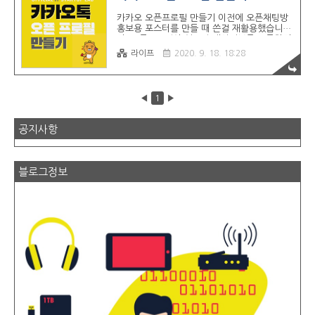
요한 이유!!! 내가 사이드프로젝트를 장려하는
이유는 결국 2가지다. 더 빨리 더 자주 실패해
카카오 오픈프로필 만들기 이전에 오픈채팅방
야 한다. -> 초창기에는 리스크를 최소한으로
홍보용 포스터를 만들 때 쓴걸 재활용했습니
가져가야 한다. 팀이 제일 중요하다. -> 더 빠
다. 오픈프로필이 있으면 개인정보를 오픈하지
르게 손절 할 수 있고 새로운 사람들을 많이 만
않고도 오픈채팅방에서 1:1로 연락하기가 편리
라이프
2020. 9. 18. 18:28
나봐야 한다. 사이드프로젝트에서 가장 많이
합니다. 마지막으로 오픈프로필을 사용하고 싶
얘기하는 권장 사항이 ..
은 오픈채팅방에 들어가서 [프로필 설정]을 보
시면 새로 오픈 프로필이 생겼을테니 그것으로
바꾸시면 됩니다. 아래는 꼭 읽을 필요 없습니
◀
1
▶
다. 오픈프로필을 만들었을 때 어떻게 작동하
는지 확인 할 수 있습니다. Facebook 그룹
Side Project에 멤버 229명이 있습니다. 기획
공지사항
자와 디자이너, 개발자의 협업을 중요하게 생
각하고 해커톤과 사이드프로젝트, 사이드잡을
위한 팀빌딩을 위한 페이지입니다!!!! 아이디
어 모델링에 참�� www.facebook.com
블로그정보
지금은 400명대 입니다. 총합 ..