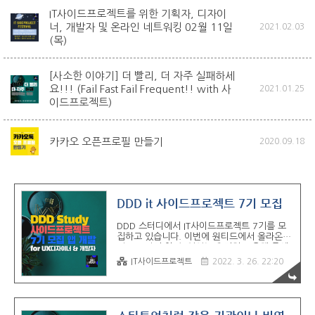
IT사이드프로젝트를 위한 기획자, 디자이
너, 개발자 및 온라인 네트워킹 02월 11일
2021.02.03
(목)
[사소한 이야기] 더 빨리, 더 자주 실패하세
요!!! (Fail Fast Fail Frequent!! with 사
2021.01.25
이드프로젝트)
카카오 오픈프로필 만들기
2020.09.18
DDD it 사이드프로젝트 7기 모집
DDD 스터디에서 IT사이드프로젝트 7기를 모
집하고 있습니다. 이번에 원티드에서 올라온
것으로 먼저 알 수 있었는데 저희도 올해 중에
행사 기획해서 원티드 이벤트에 올릴 수 있음
IT사이드프로젝트
2022. 3. 26. 22:20
좋겠습니다~ (기수제 편) 사이드로 IT프로젝트
를 할 수 있도록 돕는 운영 기관 리스트 처음
사이드프로젝트를 하시는 분들은 프로젝트 관
리를 도와주는 기수제 프로그램을 추천드리고
있습니다. 하지만 사이드프로젝트를 몇 번 해