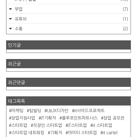
부업
(7)
유튜브
(1)
소통
(2)
인기글
최근글
최근댓글
태그목록
마케팅
팀빌딩
UIUX디자인
it사이드프로젝트
창업지원사업
IT기획자
블루포인트파트너스
창업 공모전
스타트업
직장인 스타트업
IT스타트업
it 스타트업
스타트업 네트워킹
기획자
아이티 스타트업
it cartel